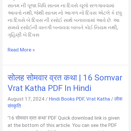
સાતમ ની પૂજા વિધિ સાતમ ના દિવસે ચૂલો સળગાવવામાં
આવતો નથી, જેથી સાતમ નો આગળ નો દિવસ એટલે કે છઠ્ઠ
ના દિવસે બે દિવસ ની રસોઈ સાથે બનાવવામાં આવે છે. આ
સમયે રસોઈની વાનગી બનાવવા બાબતે કોઈ નિયમ નથી,
ગૃહિણી બે દિવસ
શીતળા
Read More »
સાતમની
વાર્તા
તથા
सोलह सोमवार व्रत कथा | 16 Somvar
પૂજા
વિધિ
Vrat Katha PDF In Hindi
|
August 17, 2024
/
Hindi Books PDF
,
Vrat Katha
/
लोक
Sheetala
संस्कृति
Satam
PDF
’16 सोमवार व्रत कथा’ PDF Quick download link is given
at the bottom of this article. You can see the PDF