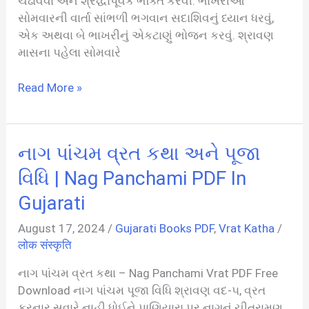
ચઢાવવાં અને શ્રદ્ધાપૂર્વક ભક્તિ કરવી. ભાખરીઆ
સોમવારની વાર્તા સાંભળી ભગવાન સદાશિવનું ધ્યાન ધરવું,
એક અથવા બે ભાખરીનું એકટાણું ભોજન કરવું. શ્રાવણ
માસના પહેલા સોમવારે
ભાખરીયો
Read More »
સોમવાર
મહાદેવની
વ્રત
નાગ પાંચમ વ્રત કથા અને પૂજા
કથા
PDF
વિધિ | Nag Panchami PDF In
Gujarati
August 17, 2024
/
Gujarati Books PDF
,
Vrat Katha
/
लोक संस्कृति
નાગ પાંચમ વ્રત કથા – Nag Panchami Vrat PDF Free
Download નાગ પાંચમ પૂજા વિધિ શ્રાવણ વદ-૫, વ્રત
કરનાર સવારે નાહી ધોઈને પાણિયારા પર નાગનું ચીતરામણ