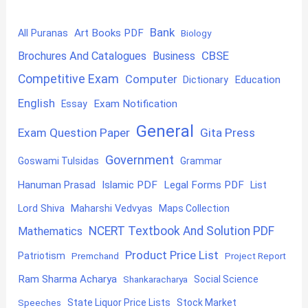
Bank
Art Books PDF
All Puranas
Biology
CBSE
Brochures And Catalogues
Business
Competitive Exam
Computer
Education
Dictionary
English
Exam Notification
Essay
General
Exam Question Paper
Gita Press
Government
Goswami Tulsidas
Grammar
Hanuman Prasad
Islamic PDF
Legal Forms PDF
List
Lord Shiva
Maharshi Vedvyas
Maps Collection
NCERT Textbook And Solution PDF
Mathematics
Product Price List
Patriotism
Premchand
Project Report
Ram Sharma Acharya
Shankaracharya
Social Science
State Liquor Price Lists
Stock Market
Speeches