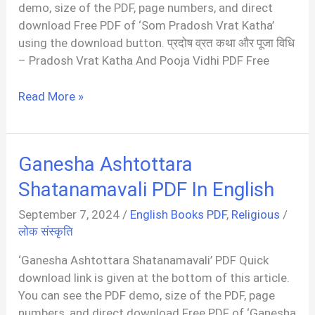
In
demo, size of the PDF, page numbers, and direct
Gujarati
download Free PDF of ‘Som Pradosh Vrat Katha’
using the download button. प्रदोष व्रत कथा और पूजा विधि
– Pradosh Vrat Katha And Pooja Vidhi PDF Free
सोम
Read More »
प्रदोष
व्रत
कथा
Ganesha Ashtottara
|
Som
Shatanamavali PDF In English
Pradosh
September 7, 2024
/
English Books PDF
,
Religious
/
Vrat
लोक संस्कृति
Katha
PDF
‘Ganesha Ashtottara Shatanamavali’ PDF Quick
In
download link is given at the bottom of this article.
Hindi
You can see the PDF demo, size of the PDF, page
numbers, and direct download Free PDF of ‘Ganesha