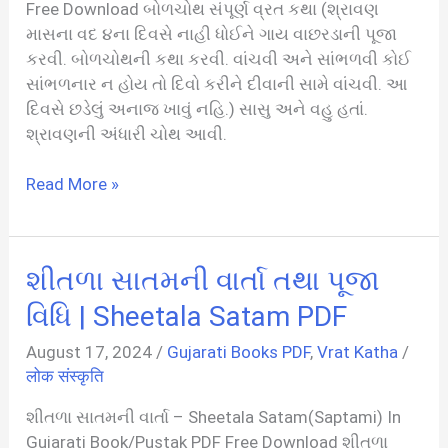
Free Download બોળચોથ સંપૂર્ણ વ્રત કથા (શ્રાવણ
માસના વદ ૪ના દિવસે નાહી ધોઈને ગાય વાછરડાની પૂજા
કરવી. બોળચોથની કથા કરવી. વાંચવી અને સાંભળવી કોઈ
સાંભળનાર ન હોય તો દિવો કરીને દીવાની સામે વાંચવી. આ
દિવસે છડેલું અનાજ ખાવું નહિ.) સાસુ અને વહુ હતાં.
શ્રાવણની અંધારી ચોથ આવી.
બોળચોથ
Read More »
વ્રત
કથા
|
શીતળા સાતમની વાર્તા તથા પૂજા
Bahula
Chaturthi
વિધિ | Sheetala Satam PDF
PDF
August 17, 2024
/
Gujarati Books PDF
,
Vrat Katha
/
In
लोक संस्कृति
Gujarati
શીતળા સાતમની વાર્તા – Sheetala Satam(Saptami) In
Gujarati Book/Pustak PDF Free Download શીતળા