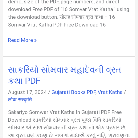
demo, size of the PDF, page numbers, and direct
download Free PDF of ’16 Somvar Vrat Katha ‘ using
the download button. सोलह सोमवार व्रत कथा – 16
Somvar Vrat Katha PDF Free Download 16
सोलह
Read More »
सोमवार
व्रत
कथा
સાકરિયો સોમવાર મહાદેવની વ્રત
|
16
કથા PDF
Somvar
August 17, 2024
/
Gujarati Books PDF
,
Vrat Katha
/
Vrat
लोक संस्कृति
Katha
PDF
Sakariyo Somwar Vrat Katha In Gujarati PDF Free
In
Download સાકરિયો સોમવાર વ્રત પૂજા વિધિ સાકરિયો
Hindi
સોમવાર એ સોળ સોમવાર ની વ્રત કથા નો એક પ્રકાર છે.
આ વ્રત ઘણું કઠણ છે. નબળાં માંદાએ કરવું નહિ. શ્રાવણના