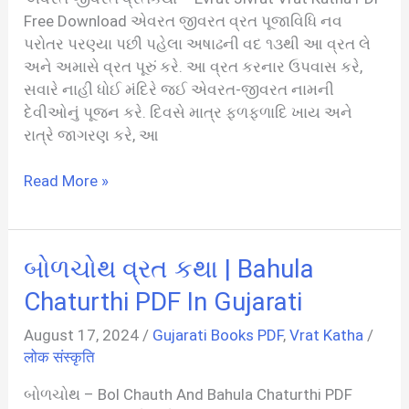
Free Download એવરત જીવરત વ્રત પૂજાવિધિ નવ
પરોતર પરણ્યા પછી પહેલા અષાઢની વદ ૧૩થી આ વ્રત લે
અને અમાસે વ્રત પૂરું કરે. આ વ્રત કરનાર ઉપવાસ કરે,
સવારે નાહી ધોઈ મંદિરે જઈ એવરત-જીવરત નામની
દેવીઓનું પૂજન કરે. દિવસે માત્ર ફળફળાદિ ખાય અને
રાત્રે જાગરણ કરે, આ
એવરત
Read More »
જીવરત
વ્રતકથા
|
બોળચોથ વ્રત કથા | Bahula
Evrat
Jivrat
Chaturthi PDF In Gujarati
Vrat
August 17, 2024
/
Gujarati Books PDF
,
Vrat Katha
/
Katha
लोक संस्कृति
PDF
In
બોળચોથ – Bol Chauth And Bahula Chaturthi PDF
Gujarati