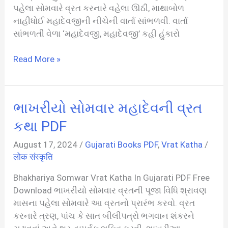
પહેલા સોમવારે વ્રત કરનારે વહેલા ઊઠી, માથાબોળ
નાહીધોઈ મહાદેવજીની નીચેની વાર્તા સાંભળવી. વાર્તા
સાંભળતી વેળા ‘મહાદેવજી, મહાદેવજી’ કહી હુંકારો
સાકરિયો
Read More »
સોમવાર
મહાદેવની
વ્રત
ભાખરીયો સોમવાર મહાદેવની વ્રત
કથા
PDF
કથા PDF
August 17, 2024
/
Gujarati Books PDF
,
Vrat Katha
/
लोक संस्कृति
Bhakhariya Somwar Vrat Katha In Gujarati PDF Free
Download ભાખરીયો સોમવાર વ્રતની પૂજા વિધિ શ્રાવણ
માસના પહેલા સોમવારે આ વ્રતનો પ્રારંભ કરવો. વ્રત
કરનારે ત્રણ, પાંચ કે સાત બીલીપત્રો ભગવાન શંકરને