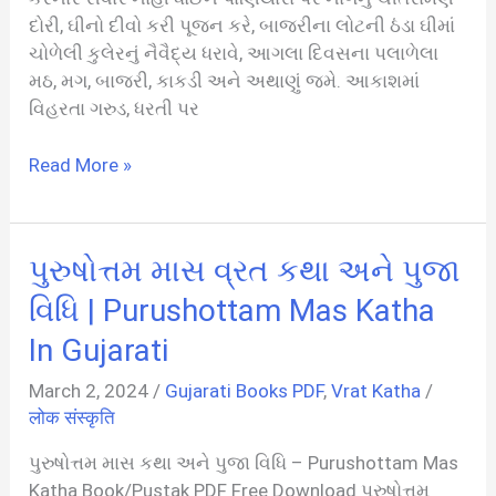
દોરી, ઘીનો દીવો કરી પૂજન કરે, બાજરીના લોટની ઠંડા ઘીમાં
ચોળેલી કુલેરનું નૈવૈદ્ય ધરાવે, આગલા દિવસના પલાળેલા
મઠ, મગ, બાજરી, કાકડી અને અથાણું જમે. આકાશમાં
વિહરતા ગરુડ, ધરતી પર
નાગ
Read More »
પાંચમ
વ્રત
કથા
પુરુષોત્તમ માસ વ્રત કથા અને પુજા
અને
પૂજા
વિધિ | Purushottam Mas Katha
વિધિ
In Gujarati
|
Nag
March 2, 2024
/
Gujarati Books PDF
,
Vrat Katha
/
Panchami
लोक संस्कृति
PDF
પુરુષોત્તમ માસ કથા અને પુજા વિધિ – Purushottam Mas
In
Katha Book/Pustak PDF Free Download પુરુષોત્તમ
Gujarati