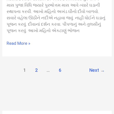
માસ પુજા વિધિ જ્યારે પુરુષોત્તમ માસ આવે ત્યારે ઘડાની
સ્થાપના કરવી. આખો મહિનો અખંડ ઘીનો દીવો બાળવો.
સવારે વહેલા ઊઠીને નદીએ નહાવા જવું. નાહી ધોઈને ઘડાનું
પૂજન કરવું. દીવાનાં દર્શન કરવા. પીપળાનું અને તુલસીનું
પૂજન કરવું. આખો મહિનો એકટાણું ભોજન
પુરુષોત્તમ
Read More »
માસ
વ્રત
કથા
અને
1
2
…
6
Next
→
પુજા
વિધિ
|
Purushottam
Mas
Katha
In