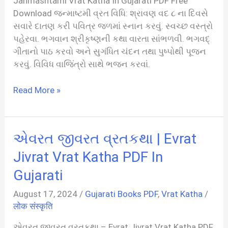
Janmashtami Vrat Katha In Gujarati PDF Free
Download જન્માષ્ટમી વ્રત વિધિ: શ્રાવણ વદ ૮ ના દિવસે
સવારે દાતણ કરી પવિત્ર જળમાં સ્નાન કરવું. સ્વચ્છ વસ્ત્રો
પહેરવા. ભગવાન શ્રીકૃષ્ણની કથા વારતા સાંભળવી. ભગવદ્
ગીતાનો પાઠ કરવો અને સુગંધિત ચંદન તથા પુષ્પોથી પૂજન
કરવું. વિવિધ વાજિંત્રો સાથે ભજન કરવાં.
જન્માષ્ટમી
Read More »
વ્રત
કથા
|
એવરત જીવરત વ્રતકથા | Evrat
Janmashtami
Vrat
Jivrat Vrat Katha PDF In
Katha
Gujarati
In
Gujarati
August 17, 2024
/
Gujarati Books PDF
,
Vrat Katha
/
PDF
लोक संस्कृति
એવરત જીવરત વ્રતકથા – Evrat Jivrat Vrat Katha PDF