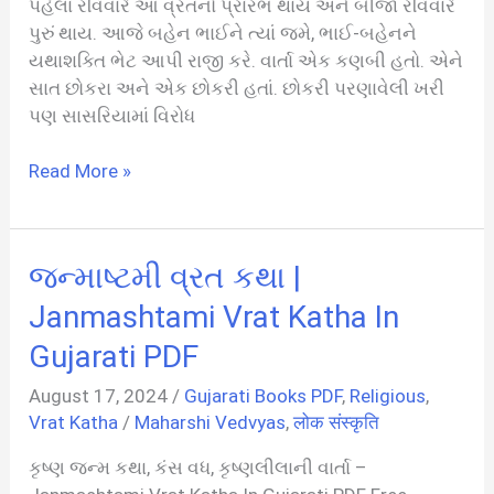
પહેલા રવિવારે આ વ્રતનો પ્રારંભ થાય અને બીજા રવિવારે
પુરું થાય. આજે બહેન ભાઈને ત્યાં જમે, ભાઈ-બહેનને
યથાશક્તિ ભેટ આપી રાજી કરે. વાર્તા એક કણબી હતો. એને
સાત છોકરા અને એક છોકરી હતાં. છોકરી પરણાવેલી ખરી
પણ સાસરિયામાં વિરોધ
વીરપસલી
Read More »
વ્રત
ની
વાર્તા
જન્માષ્ટમી વ્રત કથા |
|
Veer
Janmashtami Vrat Katha In
Pasli
Gujarati PDF
Vrat
Katha
August 17, 2024
/
Gujarati Books PDF
,
Religious
,
In
Vrat Katha
/
Maharshi Vedvyas
,
लोक संस्कृति
Gujarati
કૃષ્ણ જન્મ કથા, કંસ વધ, કૃષ્ણલીલાની વાર્તા –