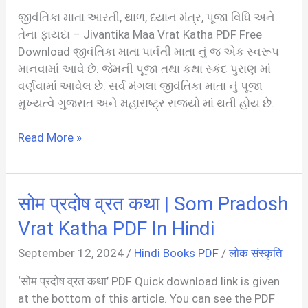
જીવંતિકા માતા આરતી, થાળ, ધ્યાન મંત્ર, પૂજા વિધિ અને
તેના ફાયદા – Jivantika Maa Vrat Katha PDF Free
Download જીવંતિકા માતા પાર્વતી માતા નું જ એક સ્વરૂપ
માનવામાં આવે છે. જેમની પૂજા તથા કથા સ્કંદ પુરાણ માં
વર્ણવામાં આવેલ છે. સર્વ મંગલા જીવંતિકા માતા નું પૂજા
મુખ્યત્વે ગુજરાત અને મહારાષ્ટ્ર રાજ્યો માં થતી હોય છે.
જીવંતિકા
Read More »
માતા
વ્રત
કથા
सोम प्रदोष व्रत कथा | Som Pradosh
|
Jivantika
Vrat Katha PDF In Hindi
Maa
September 12, 2024
/
Hindi Books PDF
/
लोक संस्कृति
Vrat
Katha
‘सोम प्रदोष व्रत कथा’ PDF Quick download link is given
PDF
at the bottom of this article. You can see the PDF