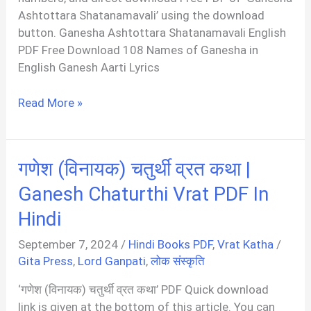
Ashtottara Shatanamavali’ using the download
button. Ganesha Ashtottara Shatanamavali English
PDF Free Download 108 Names of Ganesha in
English Ganesh Aarti Lyrics
Ganesha
Read More »
Ashtottara
Shatanamavali
PDF
गणेश (विनायक) चतुर्थी व्रत कथा |
In
English
Ganesh Chaturthi Vrat PDF In
Hindi
September 7, 2024
/
Hindi Books PDF
,
Vrat Katha
/
Gita Press
,
Lord Ganpati
,
लोक संस्कृति
‘गणेश (विनायक) चतुर्थी व्रत कथा’ PDF Quick download
link is given at the bottom of this article. You can