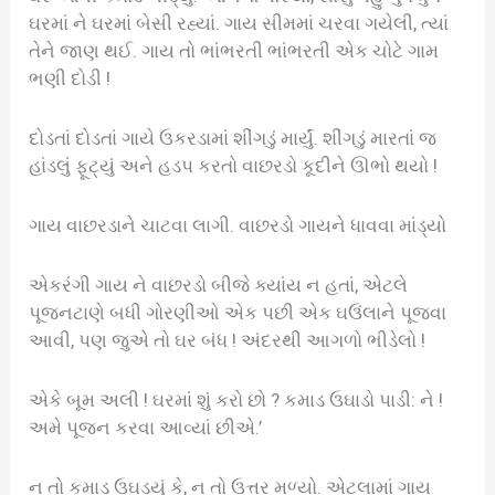
ઘરમાં ને ઘરમાં બેસી રહ્યાં. ગાય સીમમાં ચરવા ગયેલી, ત્યાં
તેને જાણ થઈ. ગાય તો ભાંભરતી ભાંભરતી એક ચોટે ગામ
ભણી દોડી !
દોડતાં દોડતાં ગાયે ઉકરડામાં શીંગડું માર્યું. શીંગડું મારતાં જ
હાંડલું ફૂટ્યું અને હડપ કરતો વાછરડો કૂદીને ઊભો થયો !
ગાય વાછરડાને ચાટવા લાગી. વાછરડો ગાયને ધાવવા માંડ્યો
એકરંગી ગાય ને વાછરડો બીજે ક્યાંય ન હતાં, એટલે
પૂજનટાણે બધી ગોરણીઓ એક પછી એક ઘઉંલાને પૂજવા
આવી, પણ જુએ તો ઘર બંધ ! અંદરથી આગળો ભીડેલો !
એકે બૂમ અલી ! ઘરમાં શું કરો છો ? કમાડ ઉઘાડો પાડી: ને !
અમે પૂજન કરવા આવ્યાં છીએ.’
ન તો કમાડ ઉઘડ્યું કે, ન તો ઉત્તર મળ્યો. એટલામાં ગાય