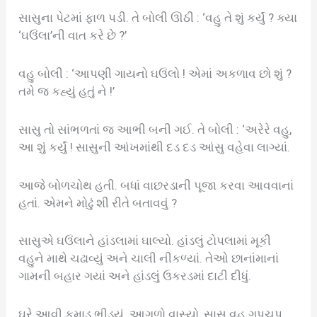
સાસુના પેટમાં ફાળ પડી. તે બોલી ઊઠી : ‘વહુ તે શું કર્યું ? ક્યા
‘ઘઉંલા’ની વાત કરે છે ?’
વહુ બોલી : ‘આપણી ગાયનો ઘઉંલો ! એમાં અકળાવ છો શું ?
તમે જ કહ્યું હતું ને !’
સાસુ તો સાંભળતાં જ આભી બની ગઈ. તે બોલી : ‘અરેરે વહુ,
આ શું કર્યું ! સાસુની આંખમાંથી દડ દડ આંસુ વહેવા લાગ્યાં.
આજે બોળચોથ હતી. બધાં વાછરડાની પૂજા કરવા આવવાનાં
હતાં. એમને મોઢું શી રીતે બતાવવું ?
સાસુએ ઘઉંલાને હાંડલામાં ઘાલ્યો. હાંડલું ટોપલામાં મૂકી
વહુને માથે ચઢાવ્યું અને ચાલી નીકળ્યાં. તેઓ છાનાંમાનાં
ગામની બહાર ગયાં અને હાંડલું ઉકરડમાં દાટી દીધું.
ઘરે આવી કમાડ ભીડ્યું. આગળો વાસ્યો, સાસુ વહુ ગુપચુપ