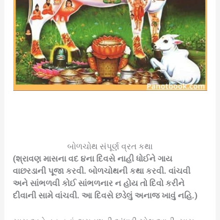
બોળચોથ સંપૂર્ણ વ્રત કથા
(શ્રાવણ માસના વદ ૪ના દિવસે નાહી ધોઈને ગાય
વાછરડાની પૂજા કરવી. બોળચોથની કથા કરવી. વાંચવી
અને સાંભળવી કોઈ સાંભળનાર ન હોય તો દિવો કરીને
દીવાની સામે વાંચવી. આ દિવસે છડેલું અનાજ ખાવું નહિ.)