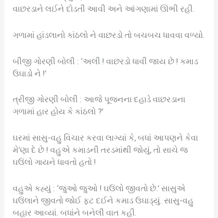
વાછરડાને લઈને દોડતી આવી અને આંગણામાં ઊભી રહી.
ગળામાં હાંડલાનો કાંઠલો ને વાછરડો તો બચબચ ધાવવા વળ્યો.
બીજી ગોરણી બોલી : ‘અલી ! વાછરડો ધાવી જાય છે ! કમાડ
ઉઘાડો ને !’
ત્રીજી ગોરણી બોલી : આજે પૂજનના દહાડે વાછરડાના
ગળામાં હાર હોય કે કાંઠલો ?’
ઘરમાં સાસુ-વહુ વિચાર કરવા લાગ્યાં કે, બધાં આપણને કેવા
મે’ણા દે છે ! વહુએ કમાડની તરડમાંથી જોયું, તો સાચે જ
ઘઉંલો ગાયને ધાવતો હતો !
વહુએ કહ્યું : ‘જુઓ જુઓ ! ઘઉંલો જીવતો છે.’ સાસુએ
ઘઉંલાને જીવતો જોઈ ફટ દઈને કમાડ ઉઘાડ્યું. સાસુ-વહુ
બહાર આવ્યાં. બધાંને બનેલી વાત કહી.