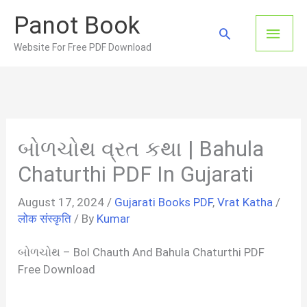
Skip
Panot Book
to
Main
Search
content
Website For Free PDF Download
Men
બોળચોથ વ્રત કથા | Bahula
Chaturthi PDF In Gujarati
August 17, 2024
/
Gujarati Books PDF
,
Vrat Katha
/
लोक संस्कृति
/ By
Kumar
બોળચોથ – Bol Chauth And Bahula Chaturthi PDF
Free Download