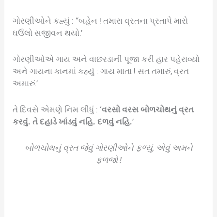
ગોરણીઓને કહ્યું : “બહેન ! તમારા વ્રતના પ્રતાપે મારો
ઘઉંલો સજીવન થયો.’
ગોરણીઓએ ગાય અને વાછરડાની પૂજા કરી હાર પહેરાવ્યો
અને ગાયના કાનમાં કહ્યું : ગાય માતા ! સત તમારું, વ્રત
અમારું.’
તે દિવસે એમણે નિમ લીધું : ‘
વરસો વરસ બોળચોથનું વ્રત
કરવું. તે દહાડે ખાંડવું નહિ. દળવું નહિ.
’
બોળચોથનું વ્રત જેવું ગોરણીઓને ફળ્યું, એવું અમને
ફળજો !