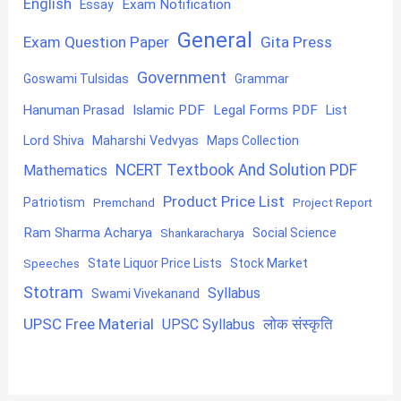
English
Exam Notification
Essay
General
Exam Question Paper
Gita Press
Government
Goswami Tulsidas
Grammar
Hanuman Prasad
Islamic PDF
Legal Forms PDF
List
Lord Shiva
Maharshi Vedvyas
Maps Collection
NCERT Textbook And Solution PDF
Mathematics
Product Price List
Patriotism
Premchand
Project Report
Ram Sharma Acharya
Shankaracharya
Social Science
State Liquor Price Lists
Stock Market
Speeches
Stotram
Syllabus
Swami Vivekanand
UPSC Free Material
लोक संस्कृति
UPSC Syllabus