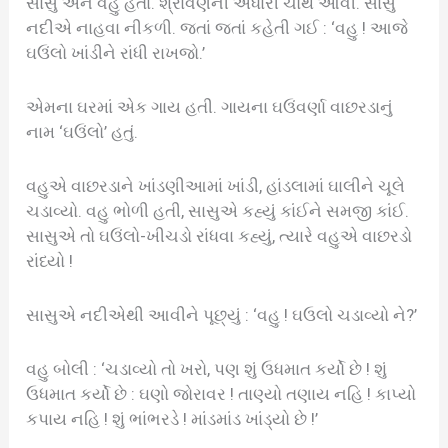
સાસુ અને વહુ હતાં. શ્રાવણની અંધારી ચોથ આવી. સાસુ
નદીએ નાહવા નીકળી. જતાં જતાં કહેતી ગઈ : ‘વહુ ! આજે
ઘઉંલો ખાંડીને રાંધી રાખજો.’
એમના ઘરમાં એક ગાય હતી. ગાયના ઘઉંવર્ણા વાછરડાનું
નામ ‘ઘઉંલો’ હતું.
વહુએ વાછરડાને ખાંડણીઆમાં ખાંડી, હાંડલામાં ઘાલીને ચૂલે
ચડાવ્યો. વહુ ભોળી હતી, સાસુએ કહ્યું કાંઈને સમજી કાંઈ.
સાસુએ તો ઘઉંલો-ખીચડો રાંધવા કહ્યું, ત્યારે વહુએ વાછરડો
રાંધ્યો !
સાસુએ નદીએથી આવીને પૂછ્યું : ‘વહુ ! ઘઉલો ચડાવ્યો ને?’
વહુ બોલી : ‘ચડાવ્યો તો ખરો, પણ શું ઉધમાત કર્યો છે ! શું
ઉધમાત કર્યો છે : ઘણો જોરાવર ! તાણ્યો તણાય નહિ ! કાપ્યો
કપાય નહિ ! શું ભાંભરડે ! માંડમાંડ ખાંડ્યો છે !’