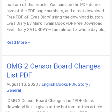
bottom of this article. You can see the PDF demo,
size of the PDF, page numbers, and direct download
Free PDF of ‘Eve’s Diary’ using the download button.
Eve’s Diary By Mark Twain Book PDF Free Download
Eve’s Diary SATURDAY.—I am almost a whole day old,
Eve’s
Read More »
Diary,
By
Mark
OMG 2 Censor Board Changes
Twain
In
List PDF
English
August 13, 2023
/
English Books PDF
,
Story
/
General
‘OMG 2 Censor Board Changes List’ PDF Quick
download link is given at the bottom of this article.