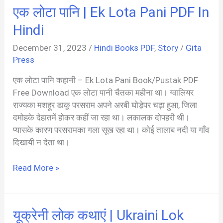
की
एक लोटा पानि | Ek Lota Pani PDF In
जनम
साखी
Hindi
|
December 31, 2023
/
Hindi Books PDF
,
Story
/
Gita
Guru
Press
Nanak
Ji
एक लोटा पानि कहानी – Ek Lota Pani Book/Pustak PDF
Ki
Free Download एक लोटा पानी चैतका महीना था। ग्वालियर
Janam
राज्यका मशहूर डाकू परसराम अपने अरबी घोड़ेपर चढ़ा हुआ, जिला
Sakhi
दमोहके देहातमें होकर कहीं जा रहा था। लकालक दोपहरी थी।
PDF
प्यासके कारण परसरामका गला सूख रहा था। कोई तालाब नदी या गाँव
दिखायी न देता था।
एक
Read More »
लोटा
पानि
|
यूक्रेनी लोक कथाएं | Ukraini Lok
Ek