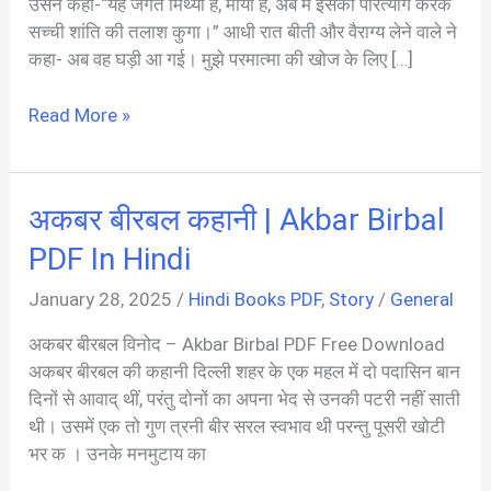
उसने कहा-“यह जगत मिथ्या है, माया है, अब मैं इसका परित्याग करके
सच्ची शांति की तलाश कुगा।” आधी रात बीती और वैराग्य लेने वाले ने
कहा- अब वह घड़ी आ गई। मुझे परमात्मा की खोज के लिए […]
प्रेरणादायी
Read More »
कहानी
|
Inspirational
अकबर बीरबल कहानी | Akbar Birbal
Stories
PDF
PDF In Hindi
In
January 28, 2025
/
Hindi Books PDF
,
Story
/
General
Hindi
अकबर बीरबल विनोद – Akbar Birbal PDF Free Download
अकबर बीरबल की कहानी दिल्ली शहर के एक महल में दो पदासिन बान
दिनों से आवाद् थीं, परंतु दोनों का अपना भेद से उनकी पटरी नहीं साती
थी। उसमें एक तो गुण त्रनी बीर सरल स्वभाव थी परन्तु पूसरी खोटी
भर क । उनके मनमुटाय का