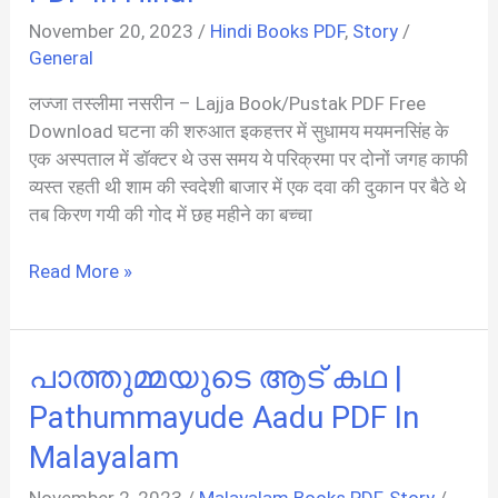
PDF
November 20, 2023
/
Hindi Books PDF
,
Story
/
In
General
Marathi
लज्जा तस्लीमा नसरीन – Lajja Book/Pustak PDF Free
Download घटना की शरुआत इकहत्तर में सुधामय मयमनसिंह के
एक अस्पताल में डॉक्टर थे उस समय ये परिक्रमा पर दोनों जगह काफी
व्यस्त रहती थी शाम की स्वदेशी बाजार में एक दवा की दुकान पर बैठे थे
तब किरण गयी की गोद में छह महीने का बच्चा
लज्जा:
Read More »
तस्लीमा
नसरीन
|
പാത്തുമ്മയുടെ ആട് കഥ |
Lajja
Novel
Pathummayude Aadu PDF In
PDF
Malayalam
In
Hindi
November 2, 2023
/
Malayalam Books PDF
,
Story
/