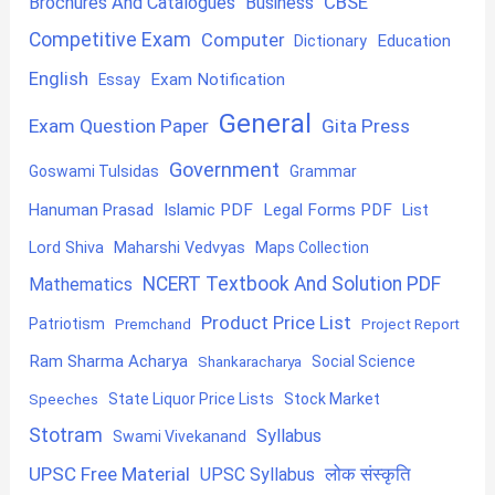
CBSE
Brochures And Catalogues
Business
Competitive Exam
Computer
Education
Dictionary
English
Exam Notification
Essay
General
Exam Question Paper
Gita Press
Government
Goswami Tulsidas
Grammar
Hanuman Prasad
Islamic PDF
Legal Forms PDF
List
Lord Shiva
Maharshi Vedvyas
Maps Collection
NCERT Textbook And Solution PDF
Mathematics
Product Price List
Patriotism
Premchand
Project Report
Ram Sharma Acharya
Shankaracharya
Social Science
State Liquor Price Lists
Stock Market
Speeches
Stotram
Syllabus
Swami Vivekanand
UPSC Free Material
लोक संस्कृति
UPSC Syllabus