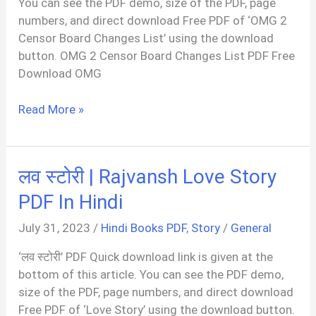
You can see the PDF demo, size of the PDF, page
numbers, and direct download Free PDF of ‘OMG 2
Censor Board Changes List’ using the download
button. OMG 2 Censor Board Changes List PDF Free
Download OMG
OMG
Read More »
2
Censor
Board
लव स्टोरी | Rajvansh Love Story
Changes
List
PDF In Hindi
PDF
July 31, 2023
/
Hindi Books PDF
,
Story
/
General
‘लव स्टोरी’ PDF Quick download link is given at the
bottom of this article. You can see the PDF demo,
size of the PDF, page numbers, and direct download
Free PDF of ‘Love Story’ using the download button.