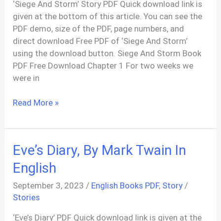
‘Siege And Storm’ Story PDF Quick download link is
given at the bottom of this article. You can see the
PDF demo, size of the PDF, page numbers, and
direct download Free PDF of ‘Siege And Storm’
using the download button. Siege And Storm Book
PDF Free Download Chapter 1 For two weeks we
were in
Siege
Read More »
And
Storm
PDF
Eve’s Diary, By Mark Twain In
By
Leigh
English
Bardugo
September 3, 2023
/
English Books PDF
,
Story
/
Stories
‘Eve’s Diary’ PDF Quick download link is given at the