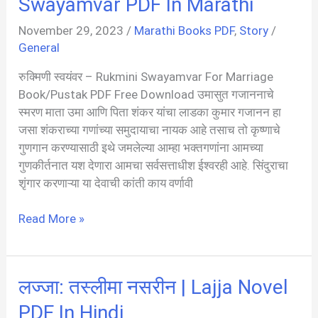
Swayamvar PDF In Marathi
Kathayen
November 29, 2023
/
Marathi Books PDF
,
Story
/
PDF
General
In
Hindi
रुक्मिणी स्वयंवर – Rukmini Swayamvar For Marriage
Book/Pustak PDF Free Download उमासुत गजाननाचे
स्मरण माता उमा आणि पिता शंकर यांचा लाडका कुमार गजानन हा
जसा शंकराच्या गणांच्या समुदायाचा नायक आहे तसाच तो कृष्णाचे
गुणगान करण्यासाठी इथे जमलेल्या आम्हा भक्तगणांना आमच्या
गुणकीर्तनात यश देणारा आमचा सर्वसत्ताधीश ईश्वरही आहे. सिंदुराचा
शृंगार करणाऱ्या या देवाची कांती काय वर्णावी
रुक्मिणी
Read More »
स्वयंवर
पुस्तक
|
लज्जा: तस्लीमा नसरीन | Lajja Novel
Rukmini
Swayamvar
PDF In Hindi