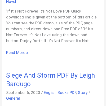
Novel
PDF
‘If It’s Not Forever It’s Not Love’ PDF Quick
download link is given at the bottom of this article.
You can see the PDF demo, size of the PDF, page
numbers, and direct download Free PDF of ‘If It’s
Not Forever It’s Not Love’ using the download
button. Durjoy Dutta If It’s Not Forever It’s Not
If
Read More »
It’s
Not
Forever
Siege And Storm PDF By Leigh
It’s
Not
Bardugo
Love
September 6, 2023
/
English Books PDF
,
Story
/
PDF
General