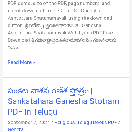
PDF demo, size of the PDF, page numbers, and
direct download Free PDF of ‘Sri Ganesha
Ashtottara Shatanamavali’ using the download
button. శ్రీ గణేశాష్టోత్తరశతనామావళిః | Ganesha
Ashtottara Shatanamavali With Lyrics PDF Free
Download శ్రీ గణేశాష్టోత్తరశతనామావళిః ఓం గజాననాయ
నమః
శ్రీ
Read More »
గణేశాష్టోత్తరశతనామావళిః
|
Sri
సంకట నాశన గణేశ స్తోత్రం |
Ganesha
Ashtottara
Sankatahara Ganesha Stotram
Shatanamavali
PDF In Telugu
PDF
In
September 7, 2024
/
Religious
,
Telugu Books PDF
/
Telugu
General