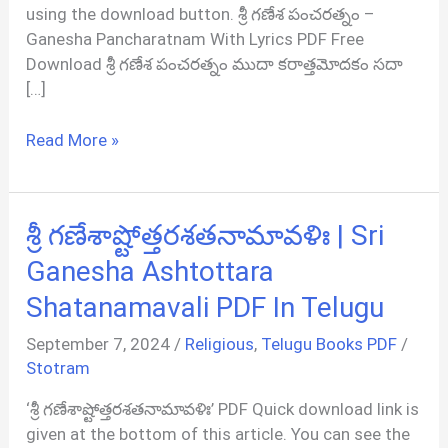
using the download button. శ్రీ గణేశ పంచరత్నం –
Ganesha Pancharatnam With Lyrics PDF Free
Download శ్రీ గణేశ పంచరత్నం ముదా కరాత్తమోదకం సదా
[…]
శ్రీ
Read More »
గణేశ
పంచరత్నం
|
శ్రీ గణేశాష్టోత్తరశతనామావళిః | Sri
Ganesha
Pancharatnam
Ganesha Ashtottara
PDF
Shatanamavali PDF In Telugu
In
Telugu
September 7, 2024
/
Religious
,
Telugu Books PDF
/
Stotram
‘శ్రీ గణేశాష్టోత్తరశతనామావళిః’ PDF Quick download link is
given at the bottom of this article. You can see the