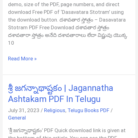
demo, size of the PDF, page numbers, and direct
download Free PDF of ‘Dasavatara Stotram’ using
the download button. దశావతార స్తోత్రం – Dasavatara
Stotram PDF Free Download దశావతార స్తోత్రం
దశావతారా స్తోత్రం అనేది దశావతారాలు లేదా విష్ణువు యొక్క
10
దశావతార
Read More »
స్తోత్రం
|
Dasavatara
శ్రీ జగన్నాథాష్టకం | Jagannatha
Stotram
PDF
Ashtakam PDF In Telugu
In
July 31, 2023
/
Religious
,
Telugu Books PDF
/
Telugu
General
‘శ్రీ జగన్నాథాష్టకం’ PDF Quick download link is given at
the bottom of this article. You can see the PDF