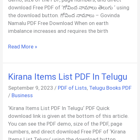
download Free PDF of ‘గోవింద నామాలు తెలుగు ‘ using
the download button. గోవింద నామాలు – Govinda
Namalu PDF Free Download When on earth
imbalance increases and requires the birth
గోవింద
Read More »
నామాలు
(Govinda
Namalu)
Kirana Items List PDF In Telugu
PDF
In
September 9, 2023
/
PDF of Lists
,
Telugu Books PDF
Telugu
/
Business
‘Kirana Items List PDF In Telugu‘ PDF Quick
download link is given at the bottom of this article.
You can see the PDF demo, size of the PDF, page
numbers, and direct download Free PDF of ‘Kirana
Items List Telugu’ using the download button.