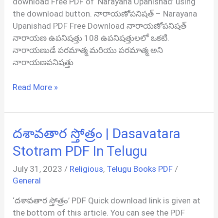
download Free PDF of ‘Narayana Upanishad’ using
the download button. నారాయణోపనిషత్ – Narayana
Upanishad PDF Free Download నారాయణోపనిషత్
నారాయణ ఉపనిషత్తు 108 ఉపనిషత్తులలో ఒకటి.
నారాయణుడే పరమాత్మ మరియు పరమాత్మ అని
నారాయణపనిషత్తు
నారాయణోపనిషత్
Read More »
|
Narayana
Upanishad
దశావతార స్తోత్రం | Dasavatara
PDF
In
Stotram PDF In Telugu
Telugu
July 31, 2023
/
Religious
,
Telugu Books PDF
/
General
‘దశావతార స్తోత్రం’ PDF Quick download link is given at
the bottom of this article. You can see the PDF