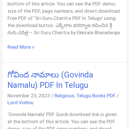
PDF
bottom of this article. You can see the PDF demo,
In
size of the PDF, page numbers, and direct download
Telugu
Free PDF of ‘Sri Guru Charitra PDF In Telugu’ using
the download button. ఎక్కిరాల భరద్వాజ రచించిన శ్రీ
గురు చరిత్ర – Sri Guru Charitra by Ekkirala Bharadwaja
శ్రీ
Read More »
గురు
చరిత్ర
|
గోవింద నామాలు (Govinda
Sri
Guru
Namalu) PDF In Telugu
Charitra
November 23, 2023
/
Religious
,
Telugu Books PDF
/
PDF
Lord Vishnu
In
Telugu
‘Govinda Namalu’ PDF Quick download link is given
at the bottom of this article. You can see the PDF
demo, size of the PDF, page numbers, and direct