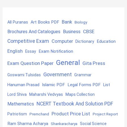
Bank
Art Books PDF
All Puranas
Biology
CBSE
Brochures And Catalogues
Business
Competitive Exam
Computer
Education
Dictionary
English
Exam Notification
Essay
General
Exam Question Paper
Gita Press
Government
Goswami Tulsidas
Grammar
Hanuman Prasad
Islamic PDF
Legal Forms PDF
List
Lord Shiva
Maharshi Vedvyas
Maps Collection
NCERT Textbook And Solution PDF
Mathematics
Product Price List
Patriotism
Premchand
Project Report
Ram Sharma Acharya
Shankaracharya
Social Science