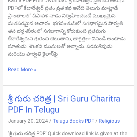
Katha PDF Free Dwonload శ్రీ కేదారేశ్వర వ్రత కథ తెలుగు
PDFలో కేదారేశ్వర్ వ్రతం వ్రత కథ అనేది తెలుగు మాట్లాడే
ప్రాంతాలలో దీపావళి నాడు నిర్వహించబడే ముఖ్యమైన
మతపరమైన ఆచారం. భగవంతునిలో సగభాగమైన పార్వతి
తన భర్త శరీరంలో సగభాగాన్ని కోరుకుంది వ్రతమగు
కేదారేశ్వరుని గురించి చెబుతాను, జాగ్రత్తగా వినండి అంటాడు
సూతుడు. శౌంకడి మునులతో అన్నాడు. పరమశివుడు
మరియు పార్వతి కైలాస్‌పై
కేదారేశ్వర
Read More »
వ్రతం
వ్రత
కథ
శ్రీ గురు చరిత్ర | Sri Guru Charitra
|
Kedareswara
PDF In Telugu
Vratham
January 20, 2024
/
Telugu Books PDF
/
Religious
Vrat
Katha
‘శ్రీ గురు చరిత్ర PDF’ Quick download link is given at the