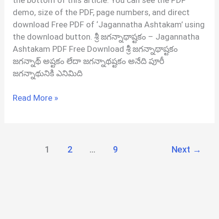
demo, size of the PDF, page numbers, and direct
download Free PDF of ‘Jagannatha Ashtakam’ using
the download button. శ్రీ జగన్నాథాష్టకం – Jagannatha
Ashtakam PDF Free Download శ్రీ జగన్నాథాష్టకం
జగన్నాథ్ అష్టకం లేదా జగన్నాథష్టకం అనేది పూరీ
జగన్నాథునికి ఎనిమిది
శ్రీ
Read More »
జగన్నాథాష్టకం
|
Jagannatha
Ashtakam
1
2
…
9
Next
→
PDF
In
Telugu