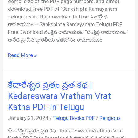
demo, size of the PDF, page numbers, and direct
download Free PDF of ‘Sankshipta Ramayanam
Telugu’ using the download button. సంక్షోంథ
రామాయణం – Sankshipta Ramayanam Telugu PDF
Free Dwonload సంక్షేప రామాయణం “సంక్షిప్త రామాయణం”
అనేది ప్రాచీన భారతీయ ఇతిహాసం రామాయణం
సంక్షోంథ
Read More »
రామాయణం
|
Sankshipta
కేదారేశ్వర వ్రతం వ్రత కథ |
Ramayanam
PDF
Kedareswara Vratham Vrat
In
Katha PDF In Telugu
Telugu
January 21, 2024
/
Telugu Books PDF
/
Religious
కేదారేశ్వర వ్రతం వ్రత కథ | Kedareswara Vratham Vrat