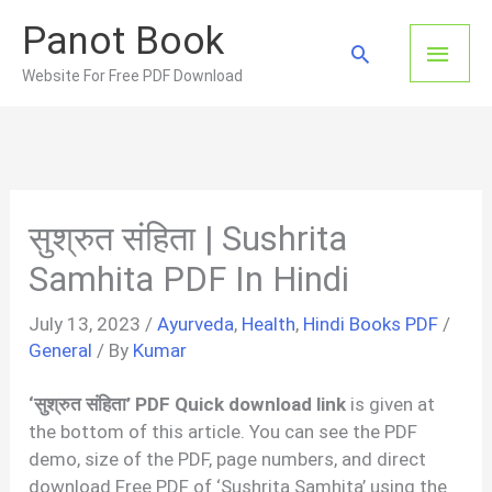
Skip
Panot Book
to
Main
Search
content
Website For Free PDF Download
Men
सुश्रुत संहिता | Sushrita
Samhita PDF In Hindi
July 13, 2023
/
Ayurveda
,
Health
,
Hindi Books PDF
/
General
/ By
Kumar
‘सुश्रुत संहिता’ PDF Quick download link
is given at
the bottom of this article. You can see the PDF
demo, size of the PDF, page numbers, and direct
download Free PDF of ‘Sushrita Samhita’ using the