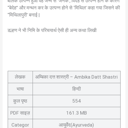
बालक उत्पन्न हुआ वह जन्म से ‘जनक’, विदेह से उत्पन्न होने के कारण
“बेदेह” और मन्थन कर के उत्पन्न होने से ‘मिथिल’ कहा गया जिसने की
“मिथिलापुरी’ बनाई |
डल्हण ने भी निमि के परिचयार्थ ऐसी ही अन्य कथा लिखी
लेखक
अम्बिका दत्त शास्त्री – Ambika Datt Shastri
भाषा
हिन्दी
कुल पृष्ठ
554
PDF साइज़
161.3 MB
Categor
आयुर्वेद(Ayurveda)