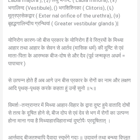
भगालिन्द (Vestibule), () भगशिश्निका ( Clitoris), (६)
मूत्रप्रसेकद्वार ( Exter nal orifice of the urethra), (७)
बृहद्भगालिन्दीय ग्रन्थियां ( Greater vestibular glands )|
योनिरोग कारण-जो बीस प्रकार के योनिरोग हैं वे स्त्रियों के मिथ्या
आहार तथा आहार के सेवन से आर्तव (मासिक धर्म) की दुष्टि से एवं
माता-पिता के आरम्भक बीज-दोष से और दैव (पूर्व जन्मकृत अधर्म =
पापाचार )
से उत्पन्न होते हैं अब आगे उन बीस प्रकार के रोगों का नाम और लक्षण
आदि पृथक्-पृथक् करके कहता हूं उन्हें सुनो ॥५॥
विमर्शः-तन्त्रान्तर में मिथ्या आहार-विहार के द्वारा दुष्ट हुये वातादि दोषों
से तत्व के दूषित होने से, बीज दोप से एवं देव से भग में रोगों का उत्पन्न
होना माना गया है मिथ्याहारविहाराभ्यां दुष्टोपैः प्रदूषितात् ।
आर्त्तवाद् बीजतश्चापि दैवादा स्युर्भगे गदाः॥ उदावर्त्त तथा बन्ध्या विप्लुत