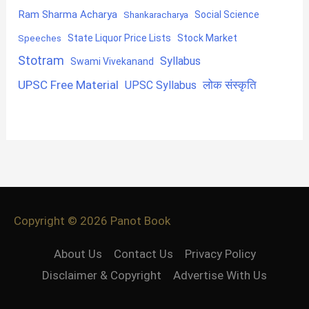
Ram Sharma Acharya
Shankaracharya
Social Science
State Liquor Price Lists
Stock Market
Speeches
Stotram
Syllabus
Swami Vivekanand
UPSC Free Material
लोक संस्कृति
UPSC Syllabus
Copyright © 2026
Panot Book
About Us
Contact Us
Privacy Policy
Disclaimer & Copyright
Advertise With Us