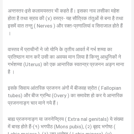
अन्तस्तर-इसे कलामयस्तर भी कहते हैं। इसका नाव लसीका महेश
होता है तथा स्राव की (४) वस्त्र- यह सौत्रिक तंतुओं से बना है तथा
इसमें वात तन्तु ( Nerves ) और रक्त-प्रणालियां व सिराजाल होते हैं
।
वास्तव में प्राचीनों ने जो योनि के तृतीय आवर्त में गर्भ शय्या का
प्रतिष्ठान मान करें उसी का अवयव मान लिया है किन्तु आधुनिकों ने
गर्भशय्या (Uterus) को एक आन्तरिक स्वतन्त्र प्रजनन अङ्ग माना
है ।
इसके सिवाय आंतरिक प्रजनन अंगों में बीजवह स्रोत ( Fallopian
tubes) और बीज ग्रन्थि (Overy ) का समावेश हो कर ये आन्तरिक
प्रजननाङ्ग चार माने गये हैं।
बाह्य प्रजननाङ्ग या जननेन्द्रिय ( Extra nal genitals) ये संख्या
में बारह होते हैं-(१) भगपीठ (Mons pubis), (२) बृहद भगोष्ठ (
Labia majora ), (३) लघु भगोष्ट ( Labia minora), (४)