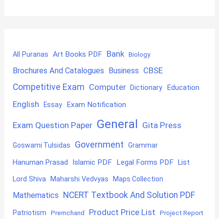
Bank
Art Books PDF
All Puranas
Biology
CBSE
Brochures And Catalogues
Business
Competitive Exam
Computer
Education
Dictionary
English
Exam Notification
Essay
General
Exam Question Paper
Gita Press
Government
Goswami Tulsidas
Grammar
Hanuman Prasad
Islamic PDF
Legal Forms PDF
List
Lord Shiva
Maharshi Vedvyas
Maps Collection
NCERT Textbook And Solution PDF
Mathematics
Product Price List
Patriotism
Premchand
Project Report