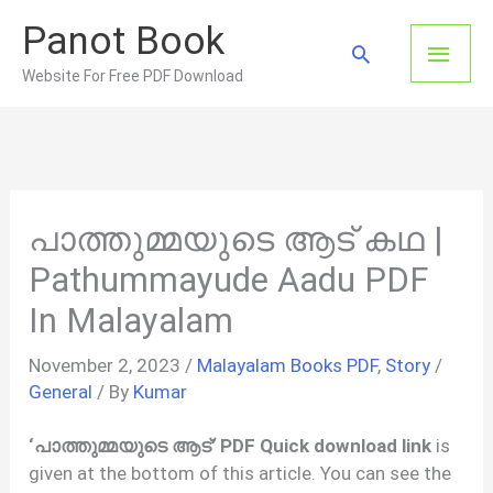
Skip
Panot Book
to
Main
Search
content
Website For Free PDF Download
Men
പാത്തുമ്മയുടെ ആട് കഥ |
Pathummayude Aadu PDF
In Malayalam
November 2, 2023
/
Malayalam Books PDF
,
Story
/
General
/ By
Kumar
‘പാത്തുമ്മയുടെ ആട്’ PDF Quick download link
is
given at the bottom of this article. You can see the