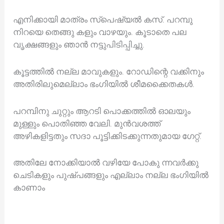
എനിക്കായി മാത്രം സ്പെഷ്യൽ കസ്. പറമ്പു
നിറയെ തെങ്ങു കളും വാഴയും. കൂടാതെ പല
വൃക്ഷങ്ങളും ഞാൻ നട്ടുപിടിപ്പിച്ചു.
കൂട്ടത്തിൽ നല്ല മാവുകളും. റോഡിന്റെ വക്കിനും
അതിരിലുമെല്ലാം ഭംഗിയിൽ ശീമക്കൈതകൾ.
പറമ്പിനു ചുറ്റും ആറടി പൊക്കത്തിൽ ഓലയും
മുള്ളും പൊതിഞ്ഞ വേലി. മുൻവശത്ത്
അഴികളിട്ടതും സദാ പൂട്ടിക്കിടക്കുന്നതുമായ ഗേറ്റ്.
അതിലേ നോക്കിയാൽ വഴിയേ പോകു ന്നവർക്കു
ചെടികളും പുഷ്പങ്ങളും എല്ലാം നല്ല ഭംഗിയിൽ
കാണാം