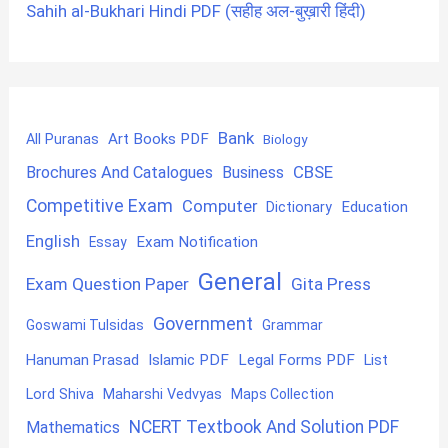
Sahih al-Bukhari Hindi PDF (सहीह अल-बुख़ारी हिंदी)
Bank
Art Books PDF
All Puranas
Biology
CBSE
Brochures And Catalogues
Business
Competitive Exam
Computer
Education
Dictionary
English
Exam Notification
Essay
General
Exam Question Paper
Gita Press
Government
Goswami Tulsidas
Grammar
Hanuman Prasad
Islamic PDF
Legal Forms PDF
List
Lord Shiva
Maharshi Vedvyas
Maps Collection
NCERT Textbook And Solution PDF
Mathematics