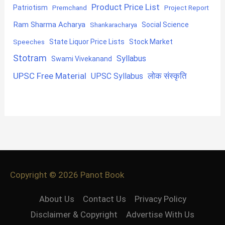
Product Price List
Patriotism
Premchand
Project Report
Ram Sharma Acharya
Shankaracharya
Social Science
State Liquor Price Lists
Stock Market
Speeches
Stotram
Syllabus
Swami Vivekanand
UPSC Free Material
लोक संस्कृति
UPSC Syllabus
Copyright © 2026
Panot Book
About Us
Contact Us
Privacy Policy
Disclaimer & Copyright
Advertise With Us