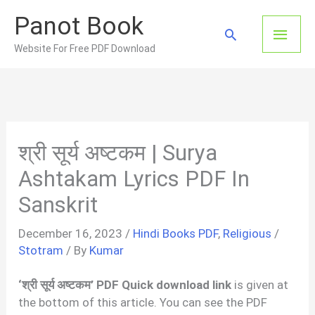
Skip
Panot Book
to
Main
Search
content
Website For Free PDF Download
Men
श्री सूर्य अष्टकम | Surya
Ashtakam Lyrics PDF In
Sanskrit
December 16, 2023
/
Hindi Books PDF
,
Religious
/
Stotram
/ By
Kumar
‘श्री सूर्य अष्टकम’ PDF Quick download link
is given at
the bottom of this article. You can see the PDF