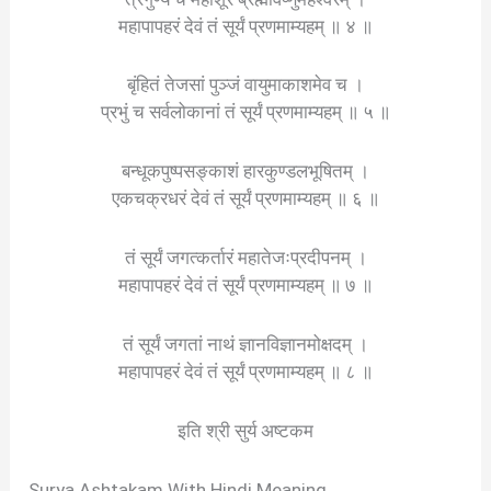
महापापहरं देवं तं सूर्यं प्रणमाम्यहम् ॥ ४ ॥
बृंहितं तेजसां पुञ्जं वायुमाकाशमेव च ।
प्रभुं च सर्वलोकानां तं सूर्यं प्रणमाम्यहम् ॥ ५ ॥
बन्धूकपुष्पसङ्काशं हारकुण्डलभूषितम् ।
एकचक्रधरं देवं तं सूर्यं प्रणमाम्यहम् ॥ ६ ॥
तं सूर्यं जगत्कर्तारं महातेजःप्रदीपनम् ।
महापापहरं देवं तं सूर्यं प्रणमाम्यहम् ॥ ७ ॥
तं सूर्यं जगतां नाथं ज्ञानविज्ञानमोक्षदम् ।
महापापहरं देवं तं सूर्यं प्रणमाम्यहम् ॥ ८ ॥
इति श्री सुर्य अष्टकम
Surya Ashtakam With Hindi Meaning