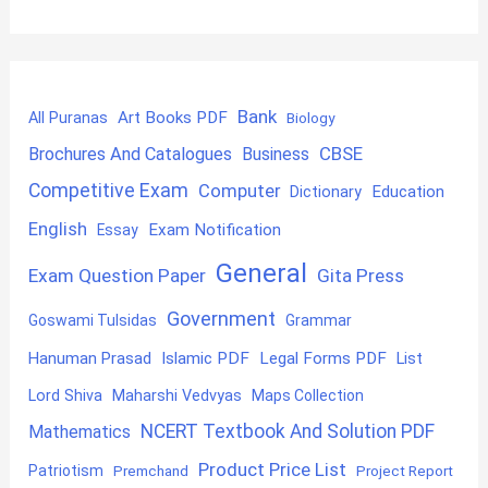
Bank
Art Books PDF
All Puranas
Biology
CBSE
Brochures And Catalogues
Business
Competitive Exam
Computer
Education
Dictionary
English
Exam Notification
Essay
General
Exam Question Paper
Gita Press
Government
Goswami Tulsidas
Grammar
Hanuman Prasad
Islamic PDF
Legal Forms PDF
List
Lord Shiva
Maharshi Vedvyas
Maps Collection
NCERT Textbook And Solution PDF
Mathematics
Product Price List
Patriotism
Premchand
Project Report