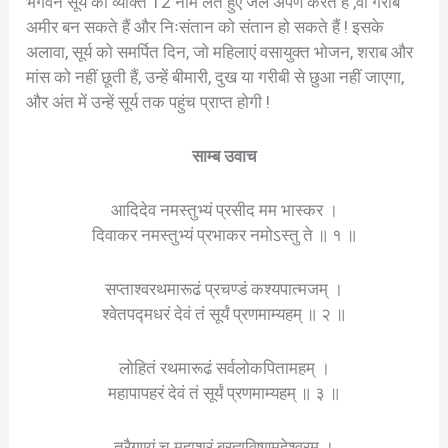
भगवन सूर्य को व्यक्ति 12 नाम लेते हुए जल अर्पण करते हैं ,वो गरीब
अमीर बन सकते हैं और निःसंतान को संतान हो सकते हैं ! इसके
अलावा, सूर्य को समर्पित दिन, जो महिलाएं वसायुक्त भोजन, शराब और
मांस को नहीं छूती हैं, उन्हें बीमारी, दुख या गरीबी से छुआ नहीं जाएगा,
और अंत में उन्हें सूर्य तक पहुंच प्राप्त होगी !
साम्ब उवाच
आदिदेव नमस्तुभ्यं प्रसीद मम भास्कर ।
दिवाकर नमस्तुभ्यं प्रभाकर नमोऽस्तु ते ॥ १ ॥
सप्ताश्वरथमारूढं प्रचण्डं कश्यपात्मजम् ।
श्वेतपद्मधरं देवं तं सूर्यं प्रणमाम्यहम् ॥ २ ॥
लोहितं रथमारूढं सर्वलोकपितामहम् ।
महापापहरं देवं तं सूर्यं प्रणमाम्यहम् ॥ ३ ॥
त्रैगुण्यं च महाशूरं ब्रह्मविष्णुमहेश्वरम् ।