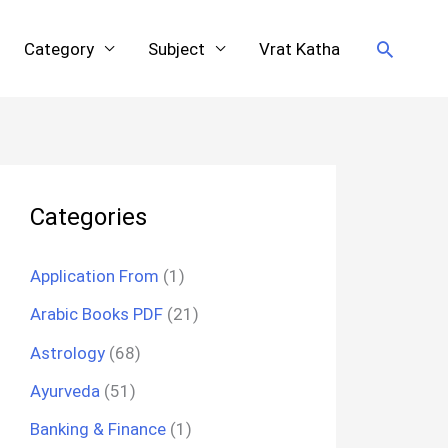
Search
Category
Subject
Vrat Katha
Categories
Application From
(1)
Arabic Books PDF
(21)
Astrology
(68)
Ayurveda
(51)
Banking & Finance
(1)