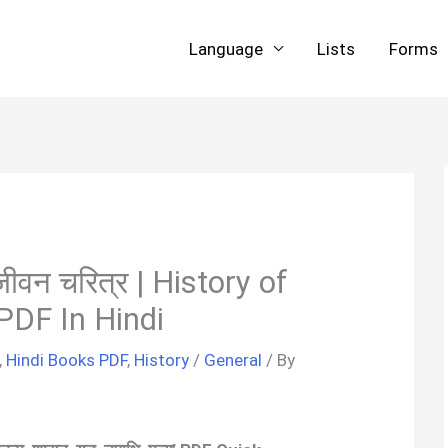
Language
Lists
Forms
जीवन चरित्र | History of
PDF In Hindi
,
Hindi Books PDF
,
History
/
General
/ By