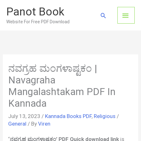
Skip
Panot Book
to
Main
Search
content
Website For Free PDF Download
Men
ನವಗ್ರಹ ಮಂಗಳಾಷ್ಟಕಂ |
Navagraha
Mangalashtakam PDF In
Kannada
July 13, 2023
/
Kannada Books PDF
,
Religious
/
General
/ By
Viren
‘ನವಗ್ರಹ ಮಂಗಳಾಷ್ಟಕಂ’ PDF Quick download link
is