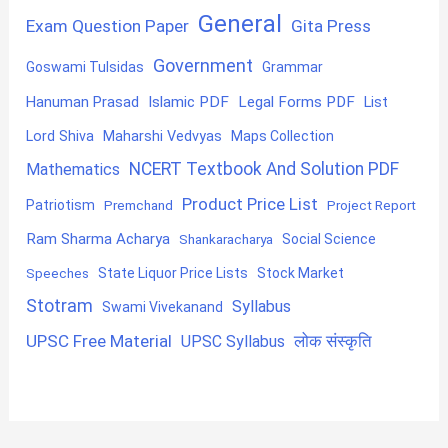
General
Exam Question Paper
Gita Press
Government
Goswami Tulsidas
Grammar
Hanuman Prasad
Islamic PDF
Legal Forms PDF
List
Lord Shiva
Maharshi Vedvyas
Maps Collection
NCERT Textbook And Solution PDF
Mathematics
Product Price List
Patriotism
Premchand
Project Report
Ram Sharma Acharya
Shankaracharya
Social Science
State Liquor Price Lists
Stock Market
Speeches
Stotram
Syllabus
Swami Vivekanand
UPSC Free Material
लोक संस्कृति
UPSC Syllabus