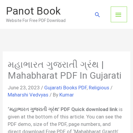
Skip
Panot Book
to
Main
Search
content
Website For Free PDF Download
Men
મહાભારત ગુજરાતી ગ્રંથ |
Mahabharat PDF In Gujarati
June 23, 2023
/
Gujarati Books PDF
,
Religious
/
Maharshi Vedvyas
/ By
Kumar
‘મહાભારત ગુજરાતી ગ્રંથ’ PDF Quick download link
is
given at the bottom of this article. You can see the
PDF demo, size of the PDF, page numbers, and
direct download Free PDF of ‘Mahabharat Granth’