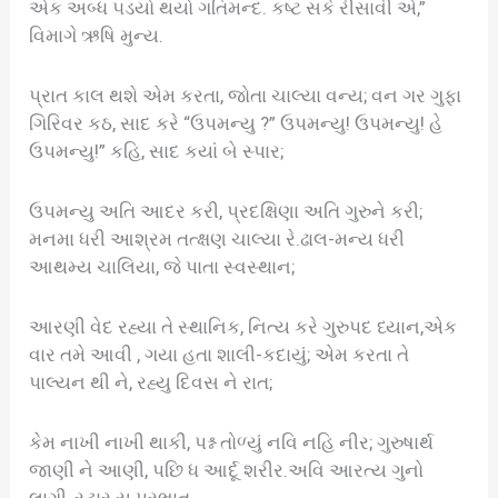
એક અબ્ધ ૫ડયો થયો ગતિમન્દ. કષ્ટ સકે રીસાવી એ,”
વિમાગે ઋષિ મુન્ય.
પ્રાત કાલ થશે એમ કરતા, જોતા ચાલ્યા વન્ય; વન ગર ગુફા
ગિરિવર કઠ, સાદ કરે “ઉપમન્યુ ?” ઉપમન્યુ! ઉપમન્યુ! હે
ઉપમન્યુ!” કહિ, સાદ કયાં બે સ્પાર;
ઉપમન્યુ અતિ આદર કરી, પ્રદક્ષિણા અતિ ગુરુને કરી;
મનમા ધરી આશ્રમ તત્ક્ષણ ચાલ્યા રે.ઢાલ-મન્ય ધરી
આથમ્ય ચાલિયા, જે પાતા સ્વસ્થાન;
આરણી વેદ રહ્યા તે સ્થાનિક, નિત્ય કરે ગુરુપદ ધ્યાન,એક
વાર તમે આવી , ગયા હતા શાલી-કદાયું; એમ કરતા તે
પાલ્યન થી ને, રહ્યુ દિવસ ને રાત;
કેમ નાખી નાખી થાકી, પશ્ન તોળ્યું નવિ નહિ નીર; ગુરુષાર્થ
જાણી ને આણી, પછિ ધ આર્દૂ શરીર.અવિ આરત્ય ગુનો
લાગી, સ્ટાર ય પરભાત,