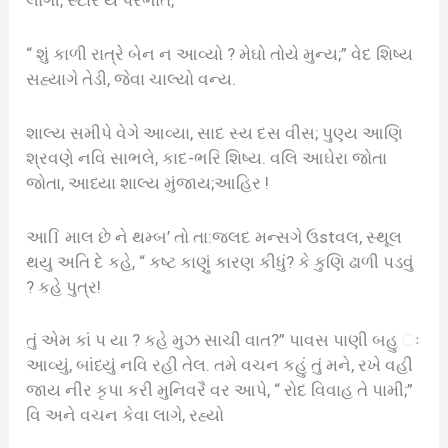
“ શું કાળી રાત્રે બેન ન આવ્યો ? મેઘો તોયે મુન્ય;” વેદ શિષ્ય
સહ્યાગે તેડી, જેવા ચાલ્યો વન્ય.
શાલ્ય સમીપે વેગે આવ્યા, સાદ સ્ય દસ વીસ; પુણ્ય આણિ
શ્રવણે નવિ સાભલે, કાદ-ભરિ શિષ્ય. વલિ આઘેરા જોતા
જોતા, આધ્યા શાલ્ય મુંજાય;આહિર !
આ1િ માલ છે ને થમ્બ’ તો તા:જલદ મન્સગે ઉstવલ, સ્થૂલ
થયુ અતિ દે કહે, “ કષ્ટ કાણું કારણ કીધું? કે કુણિ ઢાળી પડવું
? કહે પુત્ર!
તું એમ કાં પ યા ? કહે મુઝ સાચી વાત?” પાવસ પાણી બહુ ઃ
આવ્યું, બાંધ્યું નવિ રહી તેલ. તમે વચન કહું તું મને, રખે વહી
જાય નીર કૃપા કરી મુનિવરૈ વર આપે, “ રોદ વિવાહ તે પામી;”
વિ અને વચન કેવા લાગે, રહ્યો