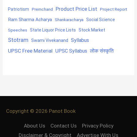
Product Price List
Patriotism
Premchand
Project Report
Ram Sharma Acharya
Shankaracharya
Social Science
State Liquor Price Lists
Stock Market
Speeches
Stotram
Syllabus
Swami Vivekanand
UPSC Free Material
लोक संस्कृति
UPSC Syllabus
Copyright © 2026
Panot Book
About Us
Contact Us
Privacy Policy
Disclaimer & Copyright
Advertise With Us