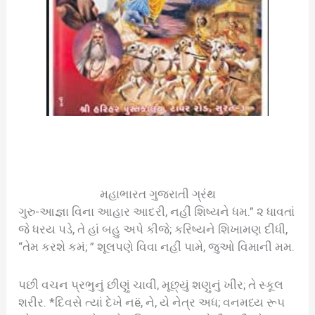
મહાભારત ગુજરાતી ગ્રંથ
ગુરુ-આજ્ઞા વિના આહાર આદરી, નહીં શિષ્યને ધમ.” ૨ ધાવતાં
જે ધરય પડે, તે હાં બહુ અપે કીજે; કરિષ્યને શિખામણ દીધી,
“તેમ કરશે કમં; ” શૂલપણે વિવા નહીં પામે, જુઓ વિમાની મમ.
પછી વચન પ્રભુનું છીણું ચાવી, મૂછ્યું શણુનું ખીર; તે સ્કૂલ
શરીર. *દિવસે ત્યાં દેખે નë, ને, યે નેત્ર અધ; વનમધ્ય રૂ૫