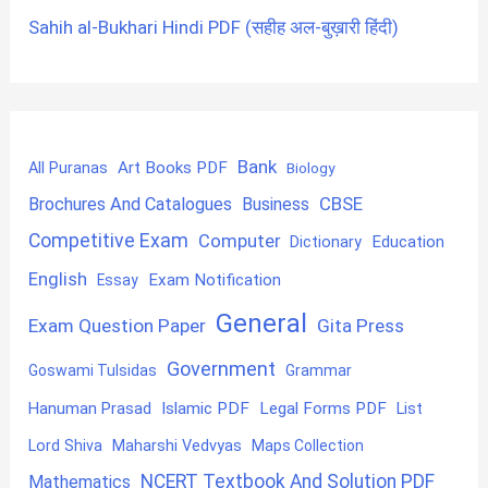
Sahih al-Bukhari Hindi PDF (सहीह अल-बुख़ारी हिंदी)
Bank
Art Books PDF
All Puranas
Biology
CBSE
Brochures And Catalogues
Business
Competitive Exam
Computer
Education
Dictionary
English
Exam Notification
Essay
General
Exam Question Paper
Gita Press
Government
Goswami Tulsidas
Grammar
Hanuman Prasad
Islamic PDF
Legal Forms PDF
List
Lord Shiva
Maharshi Vedvyas
Maps Collection
NCERT Textbook And Solution PDF
Mathematics