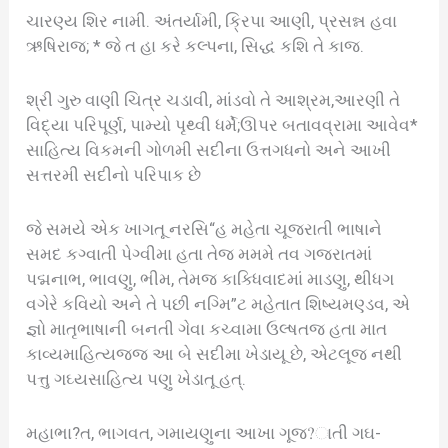
ચારણ્ય શિર નામી. અંતર્યામી, ક્રિપા આણી, પ્રસન્ન હવા
ઋષિરાજ; * જે ત હા કરે કલ્પના, સિદ્ધ કશિ તે કાજ.
શ્રી ગુરુ વાણી ચિત્ર ચડાવી, માંડવો તે આશ્રમ,આરણી તે
વિદ્યા પરિપૂર્ણ, પામ્યો પૃથ્વી ધર્મે;ઊપર બતાવવ્રામા આવેવ*
સાહિત્ય વિકમની ગોળમી સદીના ઉત્તગધનો અને આખી
સત્તરમી સદીનો પરિપાક છે
જે સમયે એક ખાગતૂ નરસિ“હ મહેતા ચૂજરાતી ભાષાને
સમદ કગ્વાતી પેગ્વીમા હતા તેજ મમમે તવ ગજરાતમાં
પદ્મનાભ, ભાવણુ, ભીમ, તેમજ કાક્ધિવાદમાં માડણુ, થીધગ
વગેરે કવિયો અને તે પછી નગ્મિ”ટ મહેતાત શિષ્યમણ્ડવ, એ
જ્ઞો માતૃભાષાની બનતી ગેવા કચ્વામા ઉલ્ષતજ હતા માત
કાવ્યમાહિત્યજજ આ બે સદીમા ખેડાયૂ છે, એટલૂજ નથી
પત્તુ ગઘ્યસાહિત્ય પણુ ખેડાતૂ હત્‌.
મહાભા?ત, ભાગવત, ગમાયણુના આખા ગૂજ?ાતી ગઘ-