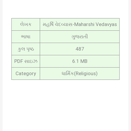
લેખક
મહર્ષિ વેદવ્યાસ-Maharshi Vedavyas
ભાષા
ગુજરાતી
કુલ પૃષ્ઠ
487
PDF સાઇઝ
6.1 MB
Category
ધાર્મિક(Religious)