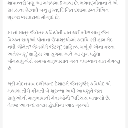
શાપાન્તરો પણુ આ મમયમા 9ઞાયા છે, ભગવદ્‌મીતાના તે એ
સમયના કેટવાધે બનુ હમ્તદ્િખિત દશામાં ઢમ્તલિખિત
શ્રન્થ ભરડારામાં મોગ્તૃદ છે,
મા તો માત્ર જૈનેતર કવિયોતી વાત થઈ બીછ બાનૂ જૈત
વિગ્ક્ત સાધુઓ પોતાના ઉપાશ્રધોઃમાં કદાપિ ડરી હામ મેદ
નધી, જૈનેત? લેખકોમે જેટલૂ” સાહિત્ય ગર્ખૂ કે એના કરતા
અતેકગણુ’ ક્ષાહિય આ યુગમાં અને આ યુગ પહેધા
જૈનસાધુએયે સમજ માતૃભાયાવ ગરવ વધાગ્વાનૃ માત મેળવ્યુ
છે.
થ્રી મોદનવાવ દલીચન્દ દેશાઇમે જૈનગુર્જર્‌ કવિધોદ એ
મથાળા તીચે કીમતી બે શ્રન્થા અર્પી આપણુતે જત
સાધુઓની માતૃભાષાની મેવાઓનેો “પરિચય બતાવ્યો છે.
તેતજ આનન્દકાવ્યમહેદધિના આઠ ગ્રન્થો