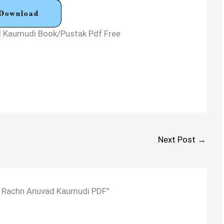
Download
ad Kaumudi Book/Pustak Pdf Free
Next Post
→
ी | Rachn Anuvad Kaumudi PDF”