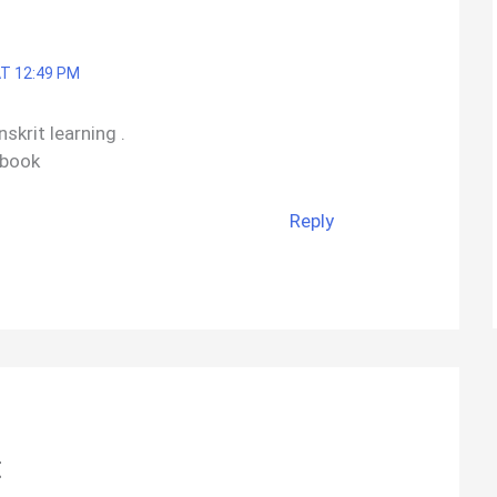
T 12:49 PM
nskrit learning .
 book
Reply
t