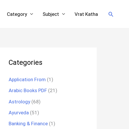
Search
Category
Subject
Vrat Katha
Categories
Application From
(1)
Arabic Books PDF
(21)
Astrology
(68)
Ayurveda
(51)
Banking & Finance
(1)