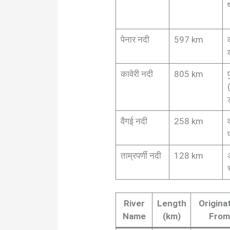
ष
पेनार नदी
597 km
कावेरी नदी
805 km
प
ड
वैगई नदी
258 km
ताम्रपर्णी नदी
128 km
River
Length
Origina
Name
(km)
Fro