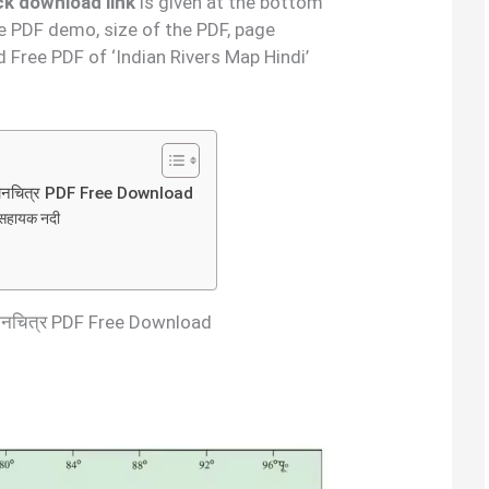
uick download link
is given at the bottom
the PDF demo, size of the PDF, page
Free PDF of ‘Indian Rivers Map Hindi’
 मानचित्र PDF Free Download
 सहायक नदी
 मानचित्र PDF Free Download