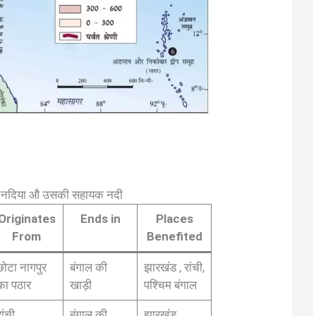
ख नदिया औ उसकी सहायक नदी
Originates
Ends in
Places
From
Benefited
छोटा नागपुर
बंगाल की
झारखंड , रांची,
का पठार
खाड़ी
पश्चिम बंगाल
रांची
बंगाल की
झारखंड,