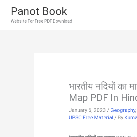
Skip
Panot Book
to
content
Website For Free PDF Download
भारतीय नदियों का म
Map PDF In Hin
January 6, 2023
/
Geography
UPSC Free Material
/ By
Kuma