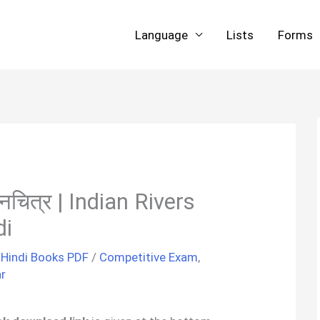
Language
Lists
Forms
ानचित्र | Indian Rivers
di
,
Hindi Books PDF
/
Competitive Exam
,
r