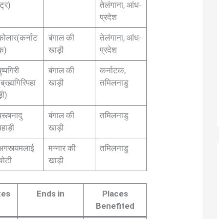
्ट्र)
तेलंगाना, आंध-
प्रदेश
कोलार(कर्नाट
बंगाल की
तेलंगाना, आंध-
क)
खाड़ी
प्रदेश
ुष्पगिरी
बंगाल की
कर्नाटक,
(ब्रह्मगिरिपहा
खाड़ी
तमिलनाडु
़ी)
वरूषनादु
बंगाल की
तमिलनाडु
पहाड़ी
खाड़ी
अगस्त्यमलाई
मन्नार की
तमिलनाडु
चोटी
खाड़ी
tes
Ends in
Places
m
Benefited