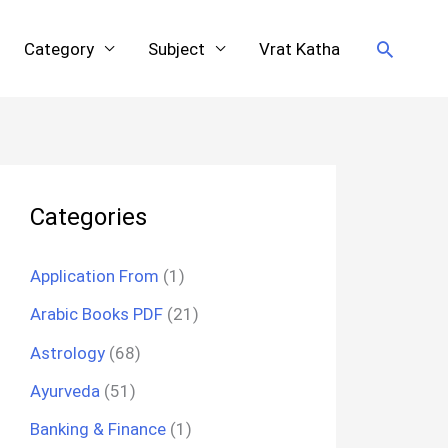
Search
Category
Subject
Vrat Katha
Categories
Application From
(1)
Arabic Books PDF
(21)
Astrology
(68)
Ayurveda
(51)
Banking & Finance
(1)