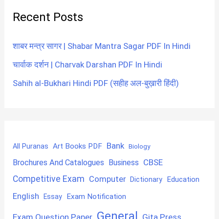
Recent Posts
शाबर मन्त्र सागर | Shabar Mantra Sagar PDF In Hindi
चार्वाक दर्शन | Charvak Darshan PDF In Hindi
Sahih al-Bukhari Hindi PDF (सहीह अल-बुख़ारी हिंदी)
Bank
Art Books PDF
All Puranas
Biology
CBSE
Brochures And Catalogues
Business
Competitive Exam
Computer
Education
Dictionary
English
Exam Notification
Essay
General
Exam Question Paper
Gita Press