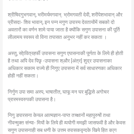
श्रीषिदगुभगवान्, भरीमर्यमगवान्. भ्रोमगवती देवी, शरीपेशभावान् और
प्रीसदा- शिव भावान्, इन पन्न मगुण उपास्य देवतायोंमें सबको दो
अवतारों का वर्णन शामे पाया जाता है क्योंकि सगुण उपासना की पूर्ति
लीलामय स्वरूप वो विना तपासत अनुभर नहीं कर सकता ।
अस्तु, सो्ावित्रहर्फी उपासना सगुण एपासनाकी पूर्णता के लिये ही होती
है तथा अपि देव पिछृ -उपासना श्और [अंत्र] शुद्र उपासनाका
अधिकार सकाम राज्ये ही निगुए उपासना में सर्व साधारणका अधिकार
होही नहीं सकता।
निर्गुण उपा समा अस्प, भाषातीत, घाफू मन घर बुद्धिसे अगोचर
प्रारमस्वरुपकी उपासना है।
निगु डपारसना केयल आत्मज्ञान-पाप्त तच्क्षानों महापुरुषों तथा
नीवन्मुक्त संन्या- मियों के लिये ही व्पयोगी ममझी जासफवी है और केवस
सगुण उपासनाही सब धणी के उत्तम वपासकवृन्दके खिये हित का्ग