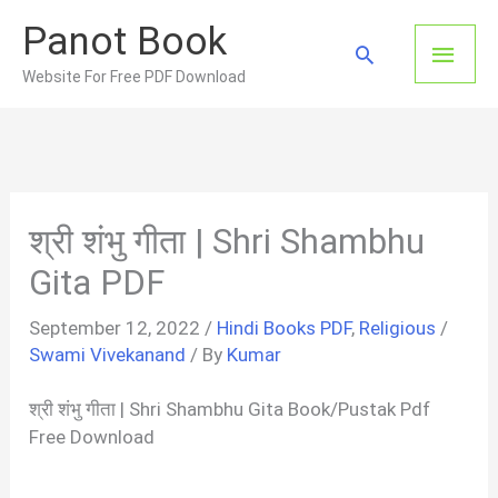
Skip
Panot Book
to
Main
Search
content
Website For Free PDF Download
Men
श्री शंभु गीता | Shri Shambhu
Gita PDF
September 12, 2022
/
Hindi Books PDF
,
Religious
/
Swami Vivekanand
/ By
Kumar
श्री शंभु गीता | Shri Shambhu Gita Book/Pustak Pdf
Free Download