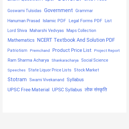
Government
Goswami Tulsidas
Grammar
Hanuman Prasad
Islamic PDF
Legal Forms PDF
List
Lord Shiva
Maharshi Vedvyas
Maps Collection
NCERT Textbook And Solution PDF
Mathematics
Product Price List
Patriotism
Premchand
Project Report
Ram Sharma Acharya
Shankaracharya
Social Science
State Liquor Price Lists
Stock Market
Speeches
Stotram
Syllabus
Swami Vivekanand
UPSC Free Material
लोक संस्कृति
UPSC Syllabus