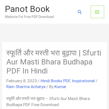
Skip
Panot Book
to
Main
Search
content
Website For Free PDF Download
Men
स्फूर्ति और मस्ती भरा बुढ़ापा | Sfurti
Aur Masti Bhara Budhapa
PDF In Hindi
February 8, 2023
/
Hindi Books PDF
,
Inspirational
/
Ram Sharma Acharya
/ By
Kumar
स्फूर्ति और मस्ती भरा बुढ़ापा – Sfurti Aur Masti Bhara
Budhapa PDF Free Download