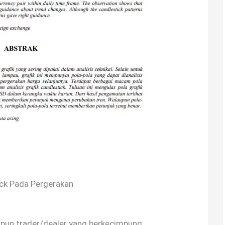
tick Pada Pergerakan
aupun trader/dealer yang berkecimpung