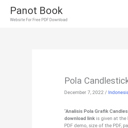
Skip
Panot Book
to
content
Website For Free PDF Download
Pola Candlestic
December 7, 2022
/
Indonesi
‘Analisis Pola Grafik Candl
download link
is given at the
PDF demo, size of the PDF, p