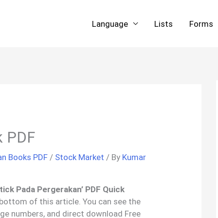
Language
Lists
Forms
k PDF
an Books PDF
/
Stock Market
/ By
Kumar
estick Pada Pergerakan’ PDF Quick
 bottom of this article. You can see the
age numbers, and direct download Free