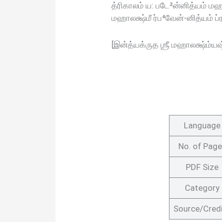
த்ரிகாலம் ய: படே²ன்னித்யம் 
மஹாலக்ஷ்மீ ர்ப⁴வேன்-னித்யம் 
[இன்த்யக்ருத ஶ்ரீ மஹாலக்ஷ்ம்ய
Language
No. of Pag
PDF Size
Category
Source/Cred