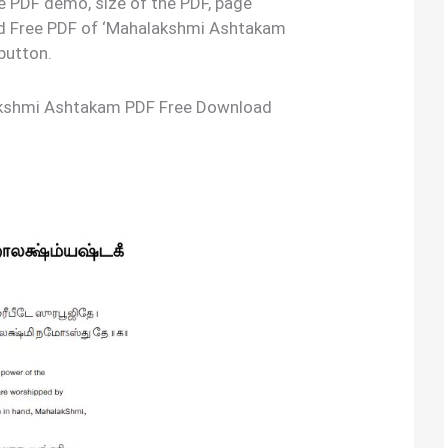
the PDF demo, size of the PDF, page
d Free PDF of ‘Mahalakshmi Ashtakam
button.
akshmi Ashtakam PDF Free Download