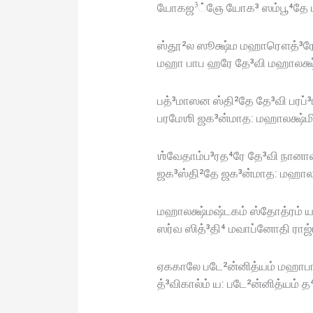
யோகஜ³்ஞே யோக³ ஸம்பூ⁴தே மஹ
ஸ்தூ²ல ஸூக்ஷ்ம மஹாரௌத்³ர
மஹா பாப ஹரே தே³வி மஹாலக்ஷ்
பத்³மாஸன ஸ்தி²தே தே³வி பரப்
பரமேஶி ஜக³ன்மாத: மஹாலக்ஷ்ம
ஶ்வேதாம்ப³ரத⁴ரே தே³வி நானால
ஜக³ஸ்தி²தே ஜக³ன்மாத: மஹாலக
மஹாலக்ஷ்மஷ்டகம் ஸ்தோத்ரம் ய: 
ஸர்வ ஸித்³தி⁴ மவாப்னோதி ராஜ்
ஏககாலே படே²ன்னித்யம் மஹாப
த்³விகால்ம் ய: படே²ன்னித்யம்