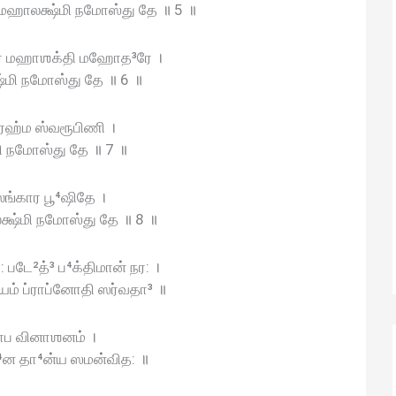
ாலக்ஷ்மி நமோஸ்து தே ॥ 5 ॥
ே மஹாஶக்தி மஹோத³ரே ।
மி நமோஸ்து தே ॥ 6 ॥
³ரஹ்ம ஸ்வரூபிணி ।
ி நமோஸ்து தே ॥ 7 ॥
ங்கார பூ⁴ஷிதே ।
்ஷ்மி நமோஸ்து தே ॥ 8 ॥
படே²த்³ ப⁴க்திமான் நர: ।
யம் ப்ராப்னோதி ஸர்வதா³ ॥
ாப வினாஶனம் ।
 த⁴ன தா⁴ன்ய ஸமன்வித: ॥