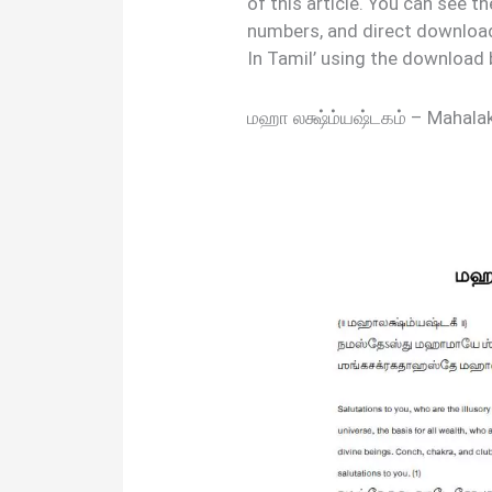
of this article. You can see 
numbers, and direct downloa
In Tamil’ using the download 
மஹா லக்ஷ்ம்யஷ்டகம் – Mahal