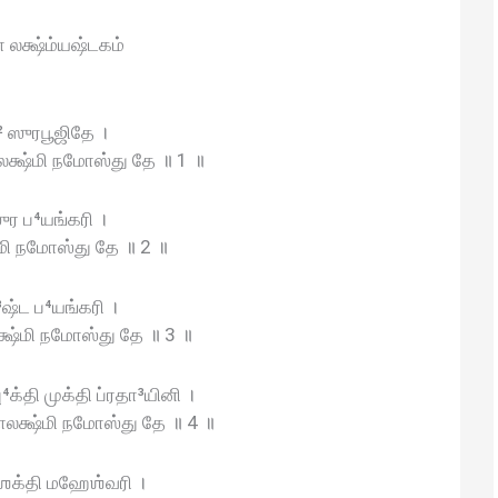
லக்ஷ்ம்யஷ்டகம்
² ஸுரபூஜிதே ।
்ஷ்மி நமோஸ்து தே ॥ 1 ॥
ர ப⁴யங்கரி ।
ி நமோஸ்து தே ॥ 2 ॥
ஷ்ட ப⁴யங்கரி ।
்ஷ்மி நமோஸ்து தே ॥ 3 ॥
ு⁴க்தி முக்தி ப்ரதா³யினி ।
ாலக்ஷ்மி நமோஸ்து தே ॥ 4 ॥
ஶக்தி மஹேஶ்வரி ।