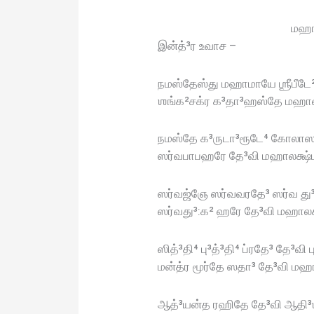
மஹா 
இன்த்³ர உவாச –
நமஸ்தேஸ்து மஹாமாயே ஶ்ரீபீடே
ஶங்க²சக்ர க³தா³ஹஸ்தே மஹாலக
நமஸ்தே க³ருடா³ரூடே⁴ கோலாஸு
ஸர்வபாபஹரே தே³வி மஹாலக்ஷ்ம
ஸர்வஜ்ஞே ஸர்வவரதே³ ஸர்வ து³
ஸர்வது³:க² ஹரே தே³வி மஹாலக
ஸித்³தி⁴ பு³த்³தி⁴ ப்ரதே³ தே³வி ப
மன்த்ர மூர்தே ஸதா³ தே³வி மஹ
ஆத்³யன்த ரஹிதே தே³வி ஆதி³