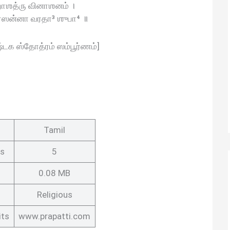
மஹாஶத்ரு வினாஶனம் ।
ப்ரஸன்னா வரதா³ ஶுபா⁴ ॥
ஷ்டக ஸ்தோத்ரம் ஸம்பூர்ணம்]
Tamil
es
5
0.08 MB
Religious
its
www.prapatti.com