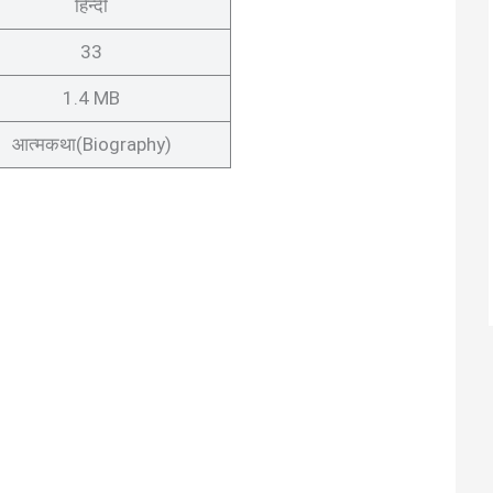
हिन्दी
33
1.4 MB
आत्मकथा(Biography)