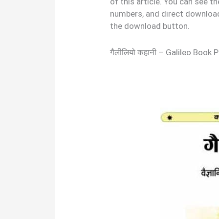
of this article. You can see 
numbers, and direct download
the download button.
गैलीलियो कहानी – Galileo Book