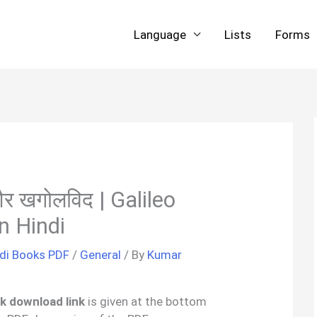
Language
Lists
Forms
 और खगोलविद | Galileo
n Hindi
di Books PDF
/
General
/ By
Kumar
uick download link
is given at the bottom