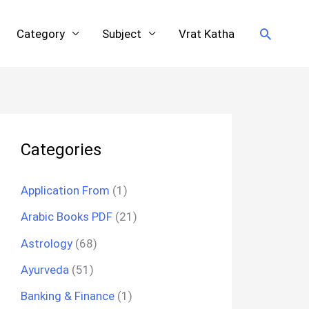
Search
Category
Subject
Vrat Katha
Categories
Application From
(1)
Arabic Books PDF
(21)
Astrology
(68)
Ayurveda
(51)
Banking & Finance
(1)