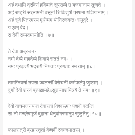
अहं दधामि द्रविणं हविष्मते सुप्राव्ये उ यजमानाय सुन्वते ।
अहं राष्ट्री सङ्गमनी वसूनां चिकितुषी प्रथमा यज्ञियानाम् ।
अहं सुवे पितरमस्य मूर्धन्मम योनिरप्स्वन्तः समुद्रे ।
य एवम् वेद।
स देवीं सम्पदमाप्नोति ॥७॥
ते देवा अब्रुवन्-
नमो देव्यै महादेव्यै शिवायै सततं नमः ।
नमः प्रकृत्यै भद्रायै नियताः प्रणताः स्म ताम् ॥८॥
तामग्निवर्णां तपसा ज्वलन्तीं वैरोचनीं कर्मफलेषु जुष्टाम् ।
दुर्गां देवीं शरणं प्रपद्यामहेऽसुरान्नाशयित्र्यै ते नमः ॥९॥
देवीं वाचमजनयन्त देवास्तां विश्वरूपाः पशवो वदन्ति
सा नो मन्द्रेषमूर्जं दुहाना धेनुर्वागस्मानुप सुष्टुतैतु॥१०॥
कालरात्रीं ब्रह्मस्तुतां वैष्णवीं स्कन्दमातरम् ।