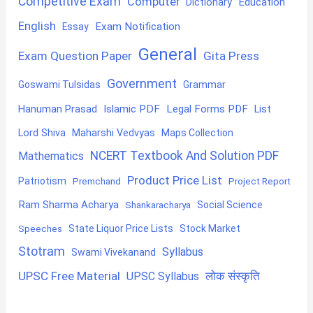
Competitive Exam
Computer
Education
Dictionary
English
Exam Notification
Essay
General
Exam Question Paper
Gita Press
Government
Goswami Tulsidas
Grammar
Hanuman Prasad
Islamic PDF
Legal Forms PDF
List
Lord Shiva
Maharshi Vedvyas
Maps Collection
NCERT Textbook And Solution PDF
Mathematics
Product Price List
Patriotism
Premchand
Project Report
Ram Sharma Acharya
Shankaracharya
Social Science
State Liquor Price Lists
Stock Market
Speeches
Stotram
Syllabus
Swami Vivekanand
UPSC Free Material
लोक संस्कृति
UPSC Syllabus