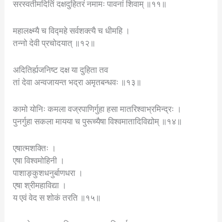
सरस्वतीमदितिं दक्षदुहितरं नमामः पावनां शिवाम् ॥११॥
महालक्ष्म्यै च विद्महे सर्वशक्त्यै च धीमहि ।
तन्नो देवी प्रचोदयात् ॥१२॥
अदितिर्ह्यजनिष्ट दक्ष या दुहिता तव
तां देवा अन्वजायन्त भद्रा अमृतबन्धवः ॥१३॥
कामो योनिः कमला वज्रपाणिर्गुहा हसा मातरिश्वाभ्रमिन्द्रः ।
पुनर्गुहा सकला मायया च पुरूच्यैषा विश्वमातादिविद्योम् ॥१४॥
एषात्मशक्तिः ।
एषा विश्वमोहिनी ।
पाशाङ्कुशधनुर्बाणधरा ।
एषा श्रीमहाविद्या ।
य एवं वेद स शोकं तरति ॥१५॥