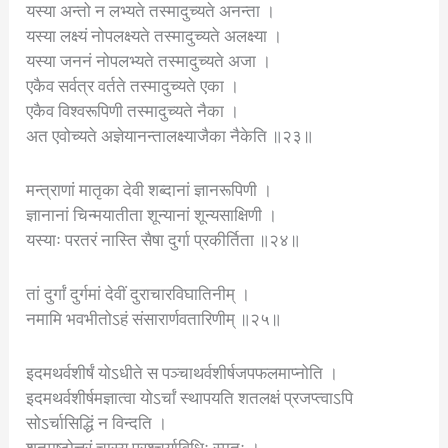
यस्या अन्तो न लभ्यते तस्मादुच्यते अनन्ता ।
यस्या लक्ष्यं नोपलक्ष्यते तस्मादुच्यते अलक्ष्या ।
यस्या जननं नोपलभ्यते तस्मादुच्यते अजा ।
एकैव सर्वत्र वर्तते तस्मादुच्यते एका ।
एकैव विश्वरूपिणी तस्मादुच्यते नैका ।
अत एवोच्यते अज्ञेयानन्तालक्ष्याजैका नैकेति ॥२३॥
मन्त्राणां मातृका देवी शब्दानां ज्ञानरूपिणी ।
ज्ञानानां चिन्मयातीता शून्यानां शून्यसाक्षिणी ।
यस्याः परतरं नास्ति सैषा दुर्गा प्रकीर्तिता ॥२४॥
तां दुर्गां दुर्गमां देवीं दुराचारविघातिनीम् ।
नमामि भवभीतोऽहं संसारार्णवतारिणीम् ॥२५॥
इदमथर्वशीर्षं योऽधीते स पञ्चाथर्वशीर्षजपफलमाप्नोति ।
इदमथर्वशीर्षमज्ञात्वा योऽर्चां स्थापयति शतलक्षं प्रजप्त्वाऽपि
सोऽर्चासिद्धिं न विन्दति ।
शतमष्टोत्तरं चास्य पुरश्चर्याविधिः स्मृतः ।