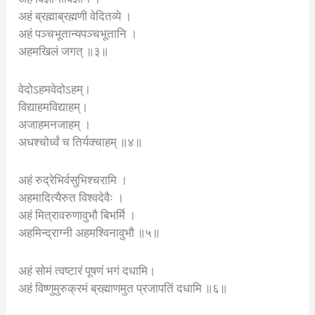
अहं ब्रह्माब्रह्मणी वेदितव्ये ।
अहं पञ्चभूतान्यपञ्चभूतानि ।
अहमखिलं जगत् ॥३॥
वेदोऽहमवेदोऽहम्।
विद्याहमविद्याहम्।
अजाहमनजाहम् ।
अधश्चोर्ध्वं च तिर्यक्चाहम् ॥४॥
अहं रुद्रेभिर्वसुभिश्चरामि ।
अहमादित्यैरुत विश्वदेवैः ।
अहं मित्रावरुणावुभौ बिभर्मि ।
अहमिन्द्राग्नी अहमश्विनावुभौ ॥५॥
अहं सोमं त्वष्टारं पूषणं भगं दधामि।
अहं विष्णुमुरुक्रमं ब्रह्माणमुत प्रजापतिं दधामि ॥६॥