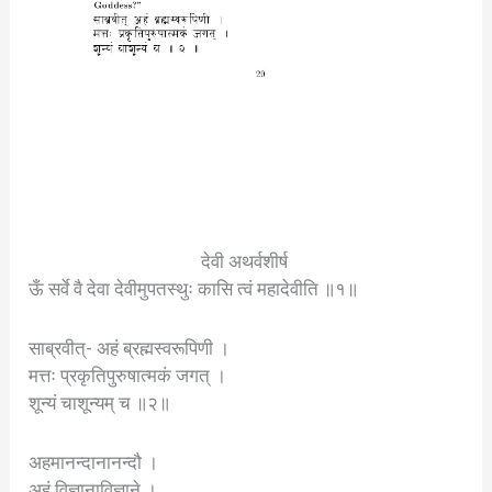
देवी अथर्वशीर्ष
ऊँ सर्वे वै देवा देवीमुपतस्थुः कासि त्वं महादेवीति ॥१॥
साब्रवीत्- अहं ब्रह्मस्वरूपिणी ।
मत्तः प्रकृतिपुरुषात्मकं जगत् ।
शून्यं चाशून्यम् च ॥२॥
अहमानन्दानानन्दौ ।
अहं विज्ञानाविज्ञाने ।