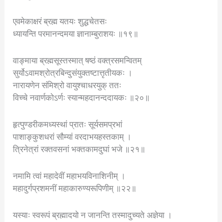
एवमेकाक्षरं ब्रह्म यतयः शुद्धचेतसः
ध्यायन्ति परमानन्दमया ज्ञानाम्बुराशयः ॥१९॥
वाङ्माया ब्रह्मसूस्तस्मात् षष्ठं वक्त्रसमन्वितम्
सुर्योऽवामश्रोत्रबिन्दुसंयुक्तष्टात्तृतीयकः ।
नारायणेन संमिश्रो वायुश्चाधरयुक् ततः
विच्चे नवार्णकोऽर्णः स्यान्महदानन्ददायकः ॥२०॥
हृत्पुण्डरीकमध्यस्थां प्रातः सूर्यसमप्रभां
पाशाङ्कुशधरां सौम्यां वरदाभयहस्तकाम् ।
त्रिनेत्रां रक्तवसनां भक्तकामदुघां भजे ॥२१॥
नमामि त्वां महादेवीं महाभयविनाशिनीम् ।
महादुर्गप्रशमनीं महाकारुण्यरूपिणीम् ॥२२॥
यस्याः स्वरूपं ब्रह्मादयो न जानन्ति तस्मादुच्यते अज्ञेया ।