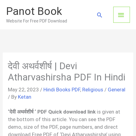
Skip
Panot Book
to
Main
Search
content
Website For Free PDF Download
Men
देवी अथर्वशीर्ष | Devi
Atharvashirsha PDF In Hindi
May 22, 2023
/
Hindi Books PDF
,
Religious
/
General
/ By
Ketan
‘देवी अथर्वशीर्ष ‘ PDF Quick download link
is given at
the bottom of this article. You can see the PDF
demo, size of the PDF, page numbers, and direct
download Free PDF of ‘Devi Atharvashirsha’ using