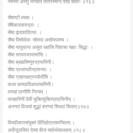
नमस्ते अस्तु भगवति मातरस्मान् पाहि सर्वतः ॥१६॥
सैषाष्टौ वसवः।
सैषैकादशरुद्राः ।
सैषा द्वादशादित्याः ।
सैषा विश्वेदेवाः सोमपा असोमपाश्च ।
सैषा यातुधाना असुरा रक्षांसि पिशाचा यक्षाः सिद्धाः ।
सैषा सत्त्वरजस्तमांसि ।
सैषा ब्रह्मविष्णुरुद्ररूपिणी।
सैषा प्रजापतीन्द्रमनवः ।
सैषा ग्रहनक्षत्रज्योतींषि ।
कला काष्ठादिकालरूपिणी।
तामहं प्रणौमि नित्यम् ।
पापहारिणीं देवीं भुक्तिमुक्तिप्रदायिनीम् ।
अनन्तां विजयां शुद्धां शरण्यां शिवदां शिवाम्॥१७॥
वियदीकारसंयुक्तं वीतिहोत्रसमन्वितम् ।
अर्धेन्दुलसितं देव्या बीजं सर्वार्थसाधकम् ॥१८॥