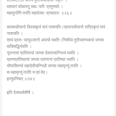
दशवारं पठेद्यस्तु सद्यः पापैः प्रमुच्यते ।
महादुर्गाणि तरति महादेव्याः प्रसादतः ॥२६॥
सायमधीयानो दिवसकृतं पापं नाशयति।प्रातरधीयानो रात्रिकृतं पापं
नाशयति ।
सायं प्रातः प्रयुञ्जानो अपापो भवति।निशीथे तुरीयसन्ध्यायां जप्त्वा
वाक्सिद्धिर्भवति ।
नूतनायां प्रतिमायां जप्त्वा देवतासान्निध्यं भवति ।
प्राणप्रतिष्ठायां जप्त्वा प्राणानां प्रतिष्ठा भवति ।
भौमाश्विन्यां महादेवीसन्निधौ जप्त्वा महामृत्युं तरति ।
स महामृत्युं तरति य एवं वेद।
इत्युपनिषत् ॥२७॥
इति देव्यथर्वशीर्षं ।