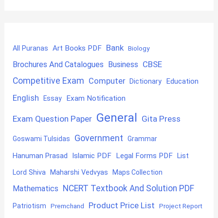
Bank
Art Books PDF
All Puranas
Biology
CBSE
Brochures And Catalogues
Business
Competitive Exam
Computer
Education
Dictionary
English
Exam Notification
Essay
General
Exam Question Paper
Gita Press
Government
Goswami Tulsidas
Grammar
Hanuman Prasad
Islamic PDF
Legal Forms PDF
List
Lord Shiva
Maharshi Vedvyas
Maps Collection
NCERT Textbook And Solution PDF
Mathematics
Product Price List
Patriotism
Premchand
Project Report