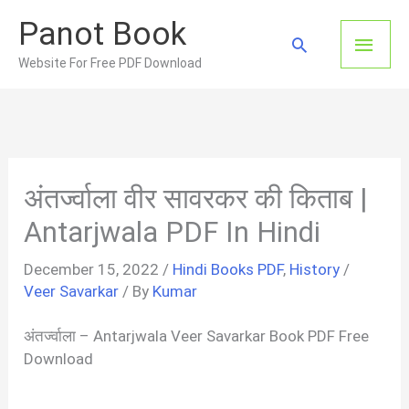
Skip
Panot Book
to
Main
Search
content
Website For Free PDF Download
Men
अंतर्ज्वाला वीर सावरकर की किताब |
Antarjwala PDF In Hindi
December 15, 2022
/
Hindi Books PDF
,
History
/
Veer Savarkar
/ By
Kumar
अंतर्ज्वाला – Antarjwala Veer Savarkar Book PDF Free
Download