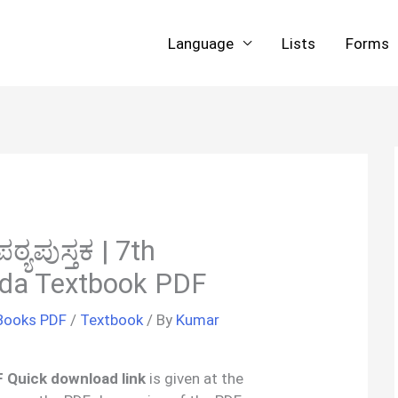
Language
Lists
Forms
ಠ್ಯಪುಸ್ತಕ | 7th
da Textbook PDF
Books PDF
/
Textbook
/ By
Kumar
PDF Quick download link
is given at the