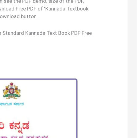
an see the PDF demo, size of the PDF,
wnload Free PDF of ‘Kannada Textbook
 download button.
7th Standard Kannada Text Book PDF Free