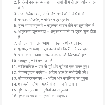
निखिलं नवतश्चरमं दशतः – सभी नौ में से तथा अन्तिम दस
में से
उध्वातिर्यक् भ्याम्- सीधे और तिरछे दोनो विधियों से
परावञ्य योजयेत् – परिवर्तन एंव प्रयोग
शून्यं साम्यसमुच्चयें – समुच्चय समान होने पर शून्य होता हैं।
आनुररूप्ये शून्यमन्यत् – अनुरूपता होने पर दूसरा शून्य होता
हैं
संकलनव्यवकलनाभ्याम् – जोड़कर और घटाकर
पूरणापूराणाभ्याम् – पूरा करने और विपरीत क्रिया द्वारा
चलनकलनाभ्याम् – चलन-कलन की क्रियाओं द्वारा
यावदूनम् – जितना कम हैं।
व्यष्टिसमिष्ट – एक से पूर्ण और पूर्ण को एक मानते हुए।
शेषाण्यड्केन चरमेण – अंतिम अंक के सभी शेषों को।
सोपान्त्यद्वयमन्त्यम् –- अंतिम और उपान्तिम का दुगुना
एकन्यूनेन पूर्वेण – पहले से एक कम के द्वारा ।
गुणितसमुच्चयः – गुणितों का समुच्चय
गुणकसमुच्चयः – गुणकों का समुच्चय