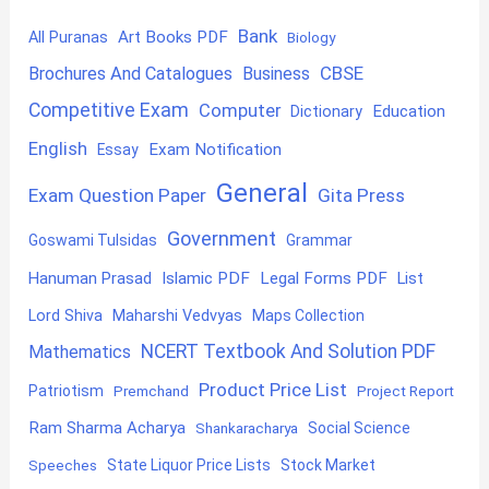
Bank
Art Books PDF
All Puranas
Biology
CBSE
Brochures And Catalogues
Business
Competitive Exam
Computer
Education
Dictionary
English
Exam Notification
Essay
General
Exam Question Paper
Gita Press
Government
Goswami Tulsidas
Grammar
Hanuman Prasad
Islamic PDF
Legal Forms PDF
List
Lord Shiva
Maharshi Vedvyas
Maps Collection
NCERT Textbook And Solution PDF
Mathematics
Product Price List
Patriotism
Premchand
Project Report
Ram Sharma Acharya
Shankaracharya
Social Science
State Liquor Price Lists
Stock Market
Speeches