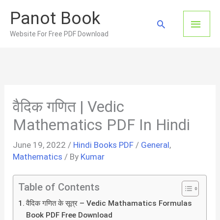
Skip
Panot Book
to
Main
Search
content
Website For Free PDF Download
Men
वैदिक गणित | Vedic
Mathematics PDF In Hindi
June 19, 2022
/
Hindi Books PDF
/
General
,
Mathematics
/ By
Kumar
Table of Contents
वैदिक गणित के सूत्र – Vedic Mathamatics Formulas
Book PDF Free Download