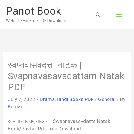
Skip
Panot Book
to
Main
Search
content
Website For Free PDF Download
Men
स्वप्नवासवदत्ता नाटक |
Svapnavasavadattam Natak
PDF
July 7, 2022
/
Drama
,
Hindi Books PDF
/
General
/ By
Kumar
स्वप्नवासवदत्तम् नाटक – Swapnavasavdatta Natak
Book/Pustak Pdf Free Download