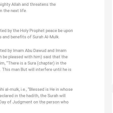
ighty Allah and threatens the
 the next life.
ted by the Holy Prophet peace be upon
s and benefits of Surah Al-Mulk.
rrated by Imam Abu Dawud and Imam
ah be pleased with him) said that the
m, “There is a Sura (chapter) in the
 This man But will interfere until he is
hi al-mulk, i.e., “Blessed is He in whose
eclared in the hadith, the Surah will
e Day of Judgment on the person who