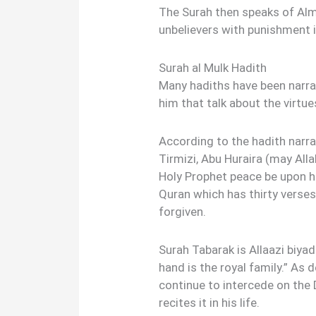
The Surah then speaks of Alm
unbelievers with punishment in
Surah al Mulk Hadith
Many hadiths have been narra
him that talk about the virtue
According to the hadith na
Tirmizi, Abu Huraira (may All
Holy Prophet peace be upon hi
Quran which has thirty verses.
forgiven.
Surah Tabarak is Allaazi biyadi
hand is the royal family.” As d
continue to intercede on th
recites it in his life.