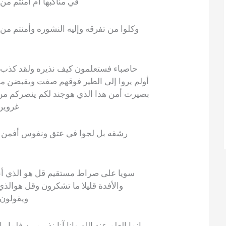
في مناكبها أم أمنتم من
وكلوا من تفرقه وإليه النشوره وأمنتم م
حاصباء فستعلمون كيف نذيره ولقد كذب ا
أولم يروا إلى الطير فوقهم صفت ويقبضن ما 
بصيرت أمن هذا الذي هوجند لكم ينصركم من 
غروين
رشقه بل لجوا في عتق ونفوس أفمن 
سويا على صراط مستقيم قل هو الذي أن
والأفدة قليلا ما تشكرون وقل هوالذ
ويقولون 
إنما العلم عند الله وإنا آنا نذيرميين فلم