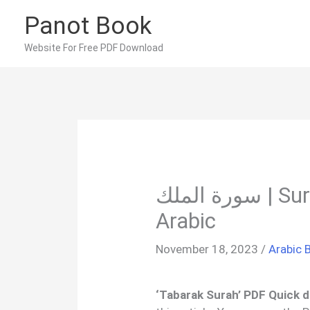
Skip
Panot Book
to
content
Website For Free PDF Download
سورة الملك | Surah Al Mulk PDF In
Arabic
November 18, 2023
/
Arabic 
‘Tabarak Surah’ PDF Quick d