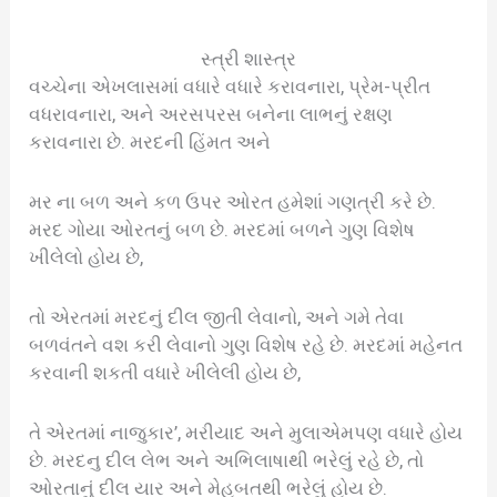
સ્ત્રી શાસ્ત્ર
વચ્ચેના એખલાસમાં વધારે વધારે કરાવનારા, પ્રેમ-પ્રીત
વધરાવનારા, અને અરસપરસ બનેના લાભનું રક્ષણ
કરાવનારા છે. મરદની હિંમત અને
મર ના બળ અને કળ ઉપર ઓરત હમેશાં ગણત્રી કરે છે.
મરદ ગોયા ઓરતનું બળ છે. મરદમાં બળને ગુણ વિશેષ
ખીલેલો હોય છે,
તો એરતમાં મરદનું દીલ જીતી લેવાનો, અને ગમે તેવા
બળવંતને વશ કરી લેવાનો ગુણ વિશેષ રહે છે. મરદમાં મહેનત
કરવાની શકતી વધારે ખીલેલી હોય છે,
તે એરતમાં નાજુકાર’, મરીયાદ અને મુલાએમપણ વધારે હોય
છે. મરદનુ દીલ લેભ અને અભિલાષાથી ભરેલું રહે છે, તો
ઓરતાનું દીલ યાર અને મેહબતથી ભરેલું હોય છે.