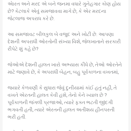
એારત અને મરદ એ બને જનમા વધારે ગુનેહગાર કોણ હોય
છે? કેટલાકે એવું સમજાવવા માગે છે, કે એર મરદના
જેટલાજ અપરાધ કરે છે.
આ સમજાવટ બીલકુલ બે વજુદ અને ખોટી છે. આપણા
દેશની અપરાધી ઓરતોની સંખ્યા વિશે, જેલખાતાને સરકારી
રીપેટે શું કહે છે?
જેઓએ દેશની હાલત ખારો અભ્યાસ કીધે છે, તેઓ ઓરતેને
માટે જણાવે છે, કે અપરાધી બેહન, બહુ પૂર્વકાળના વખતમાં,
જ્યારે કેળવણી કે સુધારા જેવું દુનીયામાં કાંઈ હતું નહી, તે
વખતે એરતની હાલત કેવી હશે, તેનો કેને ખ્યાલ છે ?
પૂર્વકાળની જંગલી પ્રજાઓ, ત્યારે ફક્ત ભટતી જીંદગી
ભગવતી હતી, ત્યારે એરતની હાલત અતીશય હીનપસ્તી
ભરી હતી.