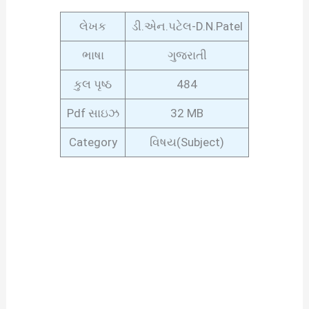
લેખક
ડી.એન.પટેલ-D.N.Patel
ભાષા
ગુજરાતી
કુલ પૃષ્ઠ
484
Pdf સાઇઝ
32 MB
Category
વિષય(Subject)