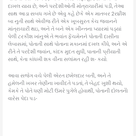
દાખલ યાય છે, અને પરદેશીઓતી મોત્રાચારીમાં પડી, તેઆ
સાથ આડા સબધ ગખે છે એવુ કહે છેકે એક માતબર 2ર૪ીશ
બા નુતી સાથે એવીજ રીતે એક ખૂબસુરત કેચ જવાનને
માંત્રાચારી થઇ, અને તે બને એક ખીન્તના પ્યારમાં પડ્યાં
પેલી ટરકીશ ખાંનુએ તે ભવાંત ફેંચમેનને પોતાતી દાસીના
લેબાસમાં, પોતાતી સાથે પોતાના મકાનમાં દખલ કીધે, અને એ
રીતે તે પરદેશી જવાંન, કાંધ્ક મુદત સુધી, પાતાની પ્રીયાતી
સાથે, કેતા કાંધખી શક વીના સલાંમત રહી શ- કયો.
આવા સજેગ વચે પેલી એરત છમેલદાર બતી, અને તે
હમેલની ખખર તેણીના ખાવીદતે પડતાં, તે બેહદ ખુશી થયો,
કેમકે તે પોતે ધણી મોટી ઉંમરે પુગેલે હોવાથી, પોતાની દોલતનેો
વારેસ પેદા પડ-