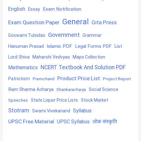
English
Exam Notification
Essay
General
Exam Question Paper
Gita Press
Government
Goswami Tulsidas
Grammar
Hanuman Prasad
Islamic PDF
Legal Forms PDF
List
Lord Shiva
Maharshi Vedvyas
Maps Collection
NCERT Textbook And Solution PDF
Mathematics
Product Price List
Patriotism
Premchand
Project Report
Ram Sharma Acharya
Shankaracharya
Social Science
State Liquor Price Lists
Stock Market
Speeches
Stotram
Syllabus
Swami Vivekanand
UPSC Free Material
लोक संस्कृति
UPSC Syllabus