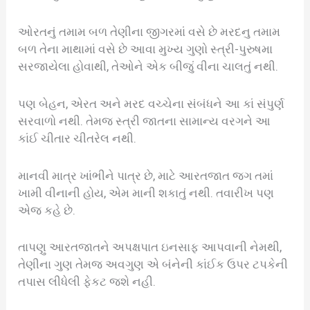
ઓરતનું તમામ બળ તેણીના જીગરમાં વસે છે મરદનુ તમામ
બળ તેના માથામાં વસે છે આવા મુખ્ય ગુણો સ્ત્રી-પુરુષમા
સરજાયેલા હોવાથી, તેઓને એક બીજું વીના ચાલતું નથી.
પણ બેહન, એરત અને મરદ વચ્ચેના સંબંધને આ કાં સંપુર્ણ
સરવાળો નથી. તેમજ સ્ત્રી જાતના સામાન્ય વરગને આ
કાંઈ ચીતાર ચીતરેલ નથી.
માનવી માત્ર ખાંભીને પાત્ર છે, માટે આરતજાત જગ તમાં
ખામી વીનાની હોય, એમ માની શકાતું નથી. તવારીખ પણ
એજ કહે છે.
તાપણુ આરતજાતને અપક્ષપાત ઇનસાફ આપવાની નેમથી,
તેણીના ગુણ તેમજ અવગુણ એ બંનેની કાંઈક ઉપર ટપકેની
તપાસ લીધેલી ફેકટ જશે નહી.