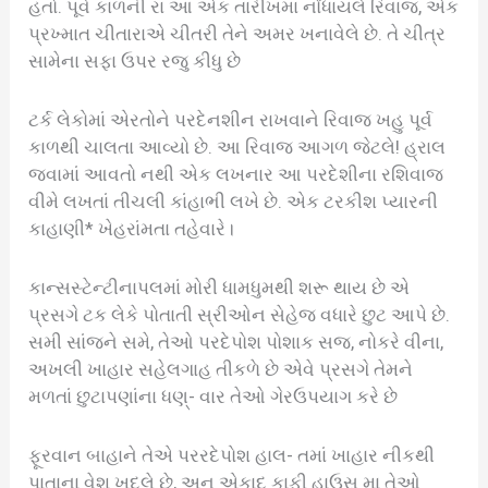
હતો. પૂવે કાળની રા આ એક તારીખમાં નોંધાયલે રિવાજ, એક
પ્રખ્માત ચીતારાએ ચીતરી તેને અમર ખનાવેલે છે. તે ચીત્ર
સામેના સફા ઉપર રજુ કીધુ છે
ટર્ક લેકોમાં એરતોને પરદેનશીન રાખવાને રિવાજ ખહુ પૂર્વ
કાળથી ચાલતા આવ્યો છે. આ રિવાજ આગળ જેટલે! હ્રાલ
જવામાં આવતો નથી એક લખનાર આ પરદેશીના રશિવાજ
વીમે લખતાં તીચલી કાંહાભી લખે છે. એક ટરકીશ પ્યારની
કાહાણી* ખેહરાંમતા તહેવારે।
કાન્સસ્ટેન્ટીનાપલમાં મોરી ધામધુમથી શરૂ થાય છે એ
પ્રસગે ટક લેકે પોતાતી સ્રીઓન સેહેજ વધારે છુટ આપે છે.
સમી સાંજને સમે, તેઓ પરદેપોશ પોશાક સજ, નોકરે વીના,
અખલી ખાહાર સહેલગાહ તીકળે છે એવે પ્રસગે તેમને
મળતાં છુટાપણાંના ધણ્‌- વાર તેઓ ગેરઉપયાગ કરે છે
ફૂરવાન બાહાને તેએ પરરદેપોશ હાલ- તમાં ખાહાર નીકથી
પાતાના વેશ ખદલે છે, અન એકાદ કાફી હાઉસ મા તેઓ