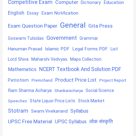
Competitive Exam
Computer
Education
Dictionary
English
Exam Notification
Essay
General
Exam Question Paper
Gita Press
Government
Goswami Tulsidas
Grammar
Hanuman Prasad
Islamic PDF
Legal Forms PDF
List
Lord Shiva
Maharshi Vedvyas
Maps Collection
NCERT Textbook And Solution PDF
Mathematics
Product Price List
Patriotism
Premchand
Project Report
Ram Sharma Acharya
Shankaracharya
Social Science
State Liquor Price Lists
Stock Market
Speeches
Stotram
Syllabus
Swami Vivekanand
UPSC Free Material
लोक संस्कृति
UPSC Syllabus