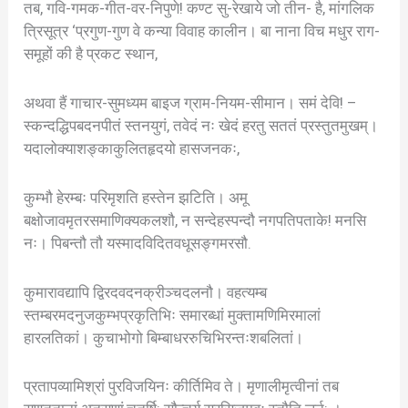
तब, गवि-गमक-गीत-वर-निपुणे! कण्ट सु-रेखाये जो तीन- है, मांगलिक
त्रिसूत्र ‘प्रगुण-गुण वे कन्या विवाह कालीन। बा नाना विच मधुर राग-
समूहों की है प्रकट स्थान,
अथवा हैं गाचार-सुमध्यम बाइज ग्राम-नियम-सीमान। समं देवि! –
स्कन्दद्धिपबदनपीतं स्तनयुगं, तवेदं नः खेदं हरतु सततं प्रस्तुतमुखम्।
यदालोक्याशङ्काकुलितहृदयो हासजनकः,
कुम्भौ हेरम्बः परिमृशति हस्तेन झटिति। अमू
बक्षोजावमृतरसमाणिक्यकलशौ, न सन्देहस्पन्दौ नगपतिपताके! मनसि
नः। पिबन्तौ तौ यस्मादविदितवधूसङ्गमरसौ.
कुमारावद्यापि द्विरदवदनक्रीञ्चदलनौ। वहत्यम्ब
स्तम्बरमदनुजकुम्भप्रकृतिभिः समारब्धां मुक्तामणिमिरमालां
हारलतिकां। कुचाभोगो बिम्बाधररुचिभिरन्तःशबलितां।
प्रतापव्यामिश्रां पुरविजयिनः कीर्तिमिव ते। मृणालीमृत्वीनां तब