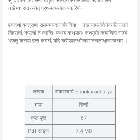
सुणततानां अतसृणां,चतुर्षि: सौन्चर्य सरसिजमवः स्तौति लर्न: ।
नखेभ्यः संत्रस्यन् प्रथमदमनादन्यकरिपो-
श्चतुर्णा वक्त्राणां समममयदानार्षणविया ॥ नखानामुयोतैर्नवनलिनरागं
विहसतां, कराणां ते कान्तिः कथय कथयामः कथमुमे! कयाचिद्वा साम्यं
भजतु कलया हन्त कमलं, यदि क्रीडालक्ष्मीचरणतललाक्षारुणदलम् ।
लेखक
शंकराचार्य-Shankaracharya
भाषा
हिन्दी
कुल पृष्ठ
67
Pdf साइज़
7.4 MB