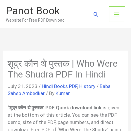
Skip
Panot Book
to
Main
Search
content
Website For Free PDF Download
Men
शूद्र कौन थे पुस्तक | Who Were
The Shudra PDF In Hindi
July 31, 2023
/
Hindi Books PDF
,
History
/
Baba
Saheb Ambedkar
/ By
Kumar
‘शूद्र कौन थे पुस्तक’ PDF Quick download link
is given
at the bottom of this article. You can see the PDF
demo, size of the PDF, page numbers, and direct
download Free PDF of ‘Who Were The Shudra’ using