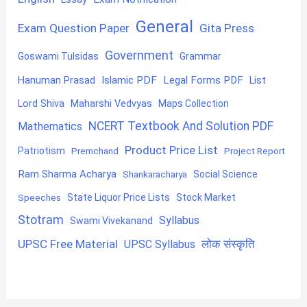
General
Exam Question Paper
Gita Press
Government
Goswami Tulsidas
Grammar
Hanuman Prasad
Islamic PDF
Legal Forms PDF
List
Lord Shiva
Maharshi Vedvyas
Maps Collection
NCERT Textbook And Solution PDF
Mathematics
Product Price List
Patriotism
Premchand
Project Report
Ram Sharma Acharya
Shankaracharya
Social Science
State Liquor Price Lists
Stock Market
Speeches
Stotram
Syllabus
Swami Vivekanand
UPSC Free Material
लोक संस्कृति
UPSC Syllabus