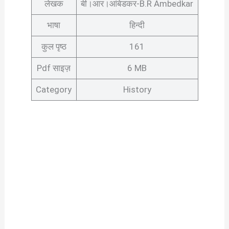
लेखक
बी।आर।आंबेडकर-B.R Ambedkar
भाषा
हिन्दी
कुल पृष्ठ
161
Pdf साइज़
6 MB
Category
History