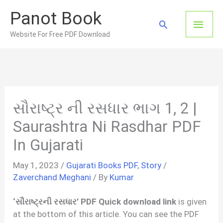
Skip
Panot Book
to
Main
Search
content
Website For Free PDF Download
Men
સૌરાષ્ટ્ર ની રસધાર ભાગ 1, 2 |
Saurashtra Ni Rasdhar PDF
In Gujarati
May 1, 2023
/
Gujarati Books PDF
,
Story
/
Zaverchand Meghani
/ By
Kumar
‘સૌરાષ્ટ્રની રસધાર’ PDF Quick download link
is given
at the bottom of this article. You can see the PDF