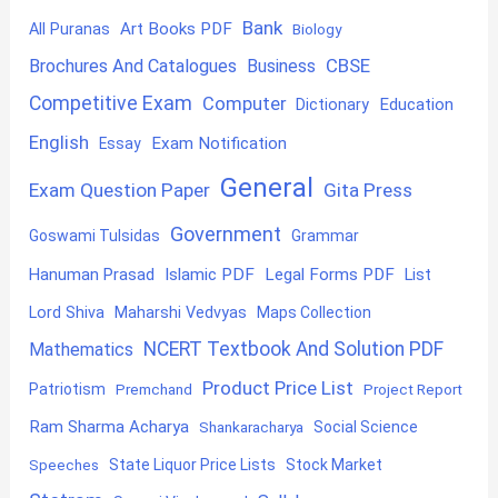
Bank
Art Books PDF
All Puranas
Biology
CBSE
Brochures And Catalogues
Business
Competitive Exam
Computer
Education
Dictionary
English
Exam Notification
Essay
General
Exam Question Paper
Gita Press
Government
Goswami Tulsidas
Grammar
Hanuman Prasad
Islamic PDF
Legal Forms PDF
List
Lord Shiva
Maharshi Vedvyas
Maps Collection
NCERT Textbook And Solution PDF
Mathematics
Product Price List
Patriotism
Premchand
Project Report
Ram Sharma Acharya
Shankaracharya
Social Science
State Liquor Price Lists
Stock Market
Speeches