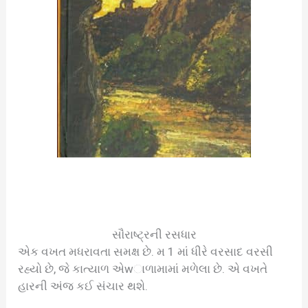
સૌરાષ્ટ્રની રસધાર
એક વખત મધરાવતા સમક્ષ છે. મ 1 માં ધીરે વરસાદ વરસી
રહ્યો છે, જે કાત્યાળ એwાળામામાં મળેલા છે. એ વખતે
હારની અંજ કઈ સંચાર થશે.