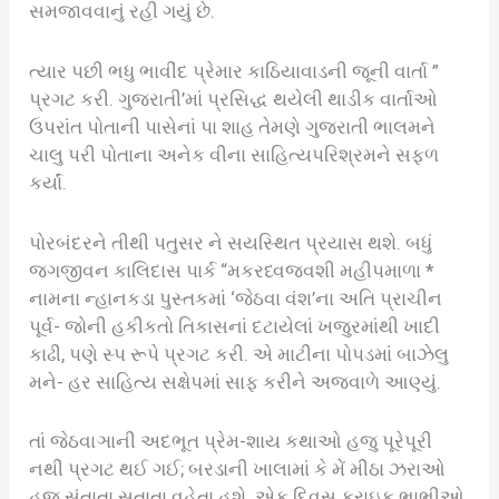
સમજાવવાનું રહી ગયું છે.
ત્યાર પછી ભધુ ભાવીંદ પ્રેમાર કાઠિયાવાડની જૂની વાર્તા ”
પ્રગટ કરી. ગુજરાતી’માં પ્રસિદ્ધ થયેલી થાડીક વાર્તાઓ
ઉપરાંત પોતાની પાસેનાં પા શાહ તેમણે ગુજરાતી ભાલમને
ચાલુ પરી પોતાના અનેક વીના સાહિત્યપરિશ્રમને સફળ
કર્યાં.
પોરબંદરને તીથી પતુસર ને સયસ્થિત પ્રયાસ થશે. બધું
જગજીવન કાલિદાસ પાર્ક “મકરધ્વજવશી મહીપમાળા *
નામના ન્હાનકડા પુસ્તકમાં ‘જેઠવા વંશ’ના અતિ પ્રાચીન
પૂર્વ- જોની હકીકતો તિકાસનાં દટાયેલાં ખજુરમાંથી ખાદી
કાઢી, પણે સ્પ રૂપે પ્રગટ કરી. એ માટીના પોપડમાં બાઝેલુ
મને- હર સાહિત્ય સક્ષેપમાં સાફ કરીને અજવાળે આણ્યું.
તાં જેઠવાઞાની અદભૂત પ્રેમ-શાય કથાઓ હજુ પૂરેપૂરી
નથી પ્રગટ થઈ ગઈ; બરડાની ખાલામાં કે મેં મીઠા ઝરાઓ
હજુ સંતાતા સતાતા વહેતા હશે. એક દિવસ ક્રાઇક ભાભીઓ