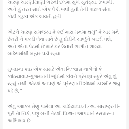
ચારણ ચારણીયાણી ભરની દલમા સુખે સુતેડ્યાં. રૂપાળી .
અને હું તરત સામે એક પૈકી બધી હતી તેની પાછળ સંતા.
કોટી કડુકા એક લાવતી હતી
એટલે ચારણ સમજ્યા કે કઈ મારા મનમાં થયું” કે ચાર મને
છેતરી ને પકડી લેવા માવે છે હું દોડીને ચાર્જુને બાઝી પશે,
અને એના પેટમાં મે’ મારે ઇરે ઉતારી ભાગીને શાવ્યા
બાઢેરામાંથી બહાર પડી રહ્યા.
મુંબઇના કાઇ એક સાક્ષરે એવા નિઃશ્વાસ નાખેલો કે
કાઠિયાવાડ-ગુજરાતની ભૂમિમાં કવિને પ્રેરણા સ્ફુરે એવુ શું
રહ્યું નથી. એટલે આપણે એ પ્રેરણાની શોધમાં કાશ્મીર જવુ
પડે છે, “
એવું આાકર મેણુ પામેલા આ કાઠિયાવાડની-આ સારાષ્ટ્રની-
પૂરી તેા નિકે, પણુ બની તેટલી પિછાન આપવાને રસધારના
અભિલાષ છે.