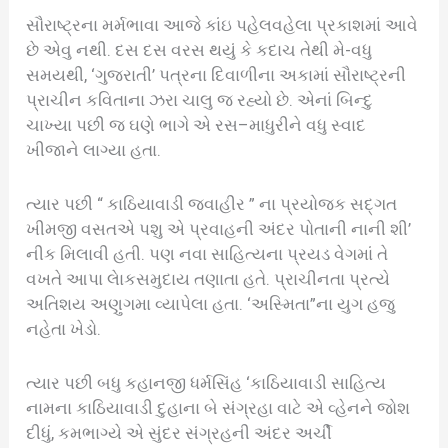
સૌરાષ્ટ્રના મર્મભાવા આજે કાંઇ પહેલવહેલા પ્રકાશમાં આવે
છે એવુ નથી. દસ દસ વરસ થયું કે કદાચ તેથી મે-વધુ
સમયથી, ‘ગુજરાતી’ પત્રના દિવાળીના અકામાં સૌરાષ્ટ્રની
પ્રાચીન કવિતાના ઝરા ચાલુ જ રહ્યો છે. એનાં બિન્દુ
ચાખ્યા પછી જ ઘણે ભાગે એ રસ–માધુરીને વધુ સ્વાદ
ખીજાને લાગ્યા હતા.
ત્યાર પછી “ કાઠિયાવાડી જવાહીર ” ના પ્રયોજક સદ્ગત
ખીમજી વસતએ પશુ એ પ્રવાહની અંદર પોતાની નાની શી’
નીક મિલાવી હતી. પણ નવા સાહિત્યના પ્રયડ વેગમાં તે
વખતે આપા લેાકસમુદાય તણાતા હતે. પ્રાચીનતા પ્રત્યે
અતિશય અણુગમા વ્યાપેલા હતા. ‘અસ્મિતા”ના યુગ હજુ
નહેતા ખેડો.
ત્યાર પછી બધુ કહાનજી ધર્મસિંહ ‘કાઠિયાવાડી સાહિત્ય
નામના કાઠિયાવાડી દુહાના બે સંગ્રહા વાટે એ વ્હેનને જોશ
દીધું, કમભાગ્યે એ સુંદર સંગ્રહની અંદર અર્ચી