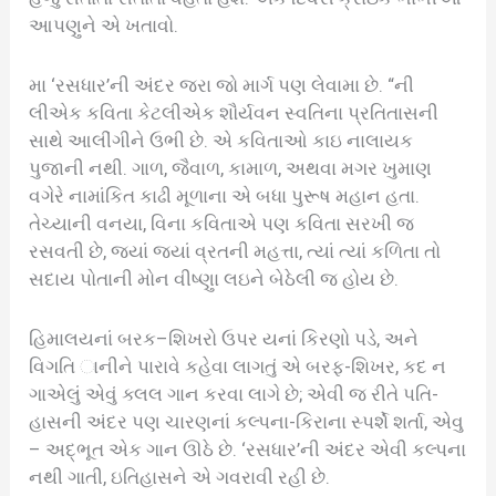
આપણુને એ ખતાવો.
મા ‘રસધાર’ની અંદર જરા જો માર્ગ પણ લેવામા છે. “ની
લીએક કવિતા કેટલીએક શૌર્યવન સ્વતિના પ્રતિતાસની
સાથે આલીંગીને ઉભી છે. એ કવિતાઓ કાઇ નાલાયક
પુજાની નથી. ગાળ, જૈવાળ, કામાળ, અથવા મગર ખુમાણ
વગેરે નામાંકિત કાઢી મૂળાના એ બધા પુરૂષ મહાન હતા.
તેચ્યાની વનયા, વિના કવિતાએ પણ કવિતા સરખી જ
રસવતી છે, જ્યાં જ્યાં વ્રતની મહત્તા, ત્યાં ત્યાં કળિતા તો
સદાય પોતાની મોન વીષ્ણુા લઇને બેઠેલી જ હોય છે.
હિમાલયનાં બરક–શિખરો ઉપર યનાં કિરણો પડે, અને
વિગતિ ાનીને પારાવે કહેવા લાગતું એ બરફ-શિખર, કદ ન
ગાએલું એવું ક્લલ ગાન કરવા લાગે છે; એવી જ રીતે પતિ-
હાસની અંદર પણ ચારણનાં કલ્પના-કિરાના સ્પર્શે શર્તા, એવુ
– અદ્ભૂત એક ગાન ઊઠે છે. ‘રસધાર’ની અંદર એવી કલ્પના
નથી ગાતી, ઇતિહાસને એ ગવરાવી રહી છે.