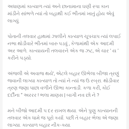
અધાણમાં કાત્યાળ ત્યાં અને છાનામાના ઘણી સ્પા કાન
માંડીને સાંભળે ત્યાં તો બહાથી કઈ ભીંતમાં ખાતું હોય એવું
લાગ્યું.
પોતાની તલવાર હાથમાં ઝાલીને કાત્યાળ ચૂપચાપ ત્યાં લપાઈ
નભા થોડીવારે ભીંતમાં બારુ પડવું , કેળામાંથી એક આદમી
અર આળે. કાત્યાયની તલવારને એક જ ઝટ, એ ચાર ‘ ય ‘
કરીને પડ્યો.
અંજલી એ અવાજ થયે’, એટલે બહાર ઊભેલા બીજા ત્રણું
જવાની લાગ્યા કાત્યાળ તો ત્યાં ને ત્યાં જ ઉ રબ્રા. થોડીવાર
ત્રણ જણા પાછા વળીને ઊભા કાન્તાડી. કળા કરી, કોઈ
દર્દીના “ અરરર ! ભલા માણસ | બાગી નવ છો ને ?
મને બીજો આદમી ૫ દર રાખલ થયા. એને પુણુ કાત્યાનની
તલવાર એક ધામે જ પૂરો કર્યા. પછી તે બહાર ભેલા એ જણા
લાગ્યા. કાત્યાળ બહાર નીક-ક્યા.