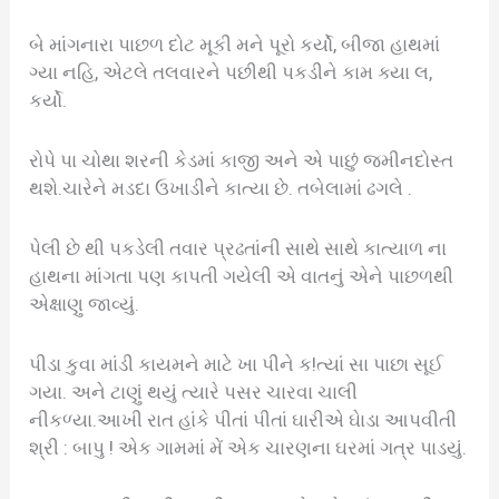
બે માંગનારા પાછળ દોટ મૂકી મને પૂરો કર્યો, બીજા હાથમાં
ગ્યા નહિ, એટલે તલવારને પછીથી પકડીને કામ ક્યા લ,
કર્યો.
રોપે પા ચોથા શરની કેડમાં કાજી અને એ પાછું જમીનદોસ્ત
થશે.ચારેને મડદા ઉખાડીને કાત્યા છે. તબેલામાં ઢગલે .
પેલી છે થી પકડેલી તવાર પ્રઢતાંની સાથે સાથે કાત્યાળ ના
હાથના માંગતા પણ કાપતી ગયેલી એ વાતનું એને પાછળથી
એક્ષાણુ જાવ્યું.
પીડા કુવા માંડી કાયમને માટે ખા પીને ક!ત્યાં સા પાછા સૂઈ
ગયા. અને ટાણું થયું ત્યારે પસર ચારવા ચાલી
નીકળ્યા.આખી રાત હાંકે પીતાં પીતાં ઘારીએ ઘેાડા આપવીતી
શ્રી : બાપુ ! એક ગામમાં મેં એક ચારણના ઘરમાં ગત્ર પાડયું.