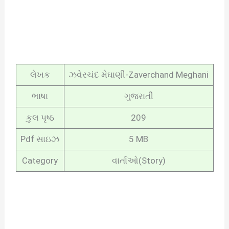
લેખક
ઝવેરચંદ મેઘાણી-Zaverchand Meghani
ભાષા
ગુજરાતી
કુલ પૃષ્ઠ
209
Pdf સાઇઝ
5 MB
Category
વાર્તાઓ(Story)