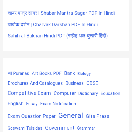
शाबर मन्त्र सागर | Shabar Mantra Sagar PDF In Hindi
चार्वाक दर्शन | Charvak Darshan PDF In Hindi
Sahih al-Bukhari Hindi PDF (सहीह अल-बुख़ारी हिंदी)
Bank
Art Books PDF
All Puranas
Biology
CBSE
Brochures And Catalogues
Business
Competitive Exam
Computer
Education
Dictionary
English
Exam Notification
Essay
General
Exam Question Paper
Gita Press
Government
Goswami Tulsidas
Grammar