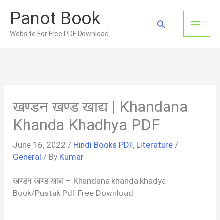
Skip
Panot Book
to
Main
Search
content
Website For Free PDF Download
Men
खण्डन खण्ड खाद्य | Khandana
Khanda Khadhya PDF
June 16, 2022
/
Hindi Books PDF
,
Literature
/
General
/ By
Kumar
खण्डन खण्ड खाद्य – Khandana khanda khadya
Book/Pustak Pdf Free Download