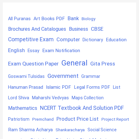
Bank
Art Books PDF
All Puranas
Biology
CBSE
Brochures And Catalogues
Business
Competitive Exam
Computer
Education
Dictionary
English
Exam Notification
Essay
General
Exam Question Paper
Gita Press
Government
Goswami Tulsidas
Grammar
Hanuman Prasad
Islamic PDF
Legal Forms PDF
List
Lord Shiva
Maharshi Vedvyas
Maps Collection
NCERT Textbook And Solution PDF
Mathematics
Product Price List
Patriotism
Premchand
Project Report
Ram Sharma Acharya
Shankaracharya
Social Science