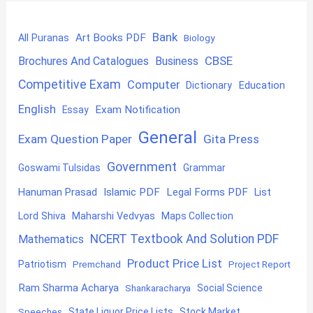
Bank
Art Books PDF
All Puranas
Biology
CBSE
Brochures And Catalogues
Business
Competitive Exam
Computer
Education
Dictionary
English
Exam Notification
Essay
General
Exam Question Paper
Gita Press
Government
Goswami Tulsidas
Grammar
Hanuman Prasad
Islamic PDF
Legal Forms PDF
List
Lord Shiva
Maharshi Vedvyas
Maps Collection
NCERT Textbook And Solution PDF
Mathematics
Product Price List
Patriotism
Premchand
Project Report
Ram Sharma Acharya
Shankaracharya
Social Science
State Liquor Price Lists
Stock Market
Speeches