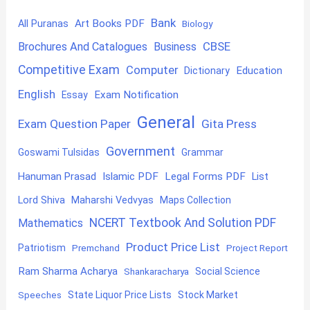
Bank
Art Books PDF
All Puranas
Biology
CBSE
Brochures And Catalogues
Business
Competitive Exam
Computer
Education
Dictionary
English
Exam Notification
Essay
General
Exam Question Paper
Gita Press
Government
Goswami Tulsidas
Grammar
Hanuman Prasad
Islamic PDF
Legal Forms PDF
List
Lord Shiva
Maharshi Vedvyas
Maps Collection
NCERT Textbook And Solution PDF
Mathematics
Product Price List
Patriotism
Premchand
Project Report
Ram Sharma Acharya
Shankaracharya
Social Science
State Liquor Price Lists
Stock Market
Speeches