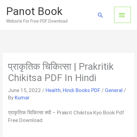
Skip
Panot Book
to
Main
Search
content
Website For Free PDF Download
Men
प्राकृतिक चिकित्सा | Prakritik
Chikitsa PDF In Hindi
June 15, 2022
/
Health
,
Hindi Books PDF
/
General
/
By
Kumar
प्राकृतिक चिकित्सा क्यों – Prakrit Chikitsa Kyo Book Pdf
Free Download