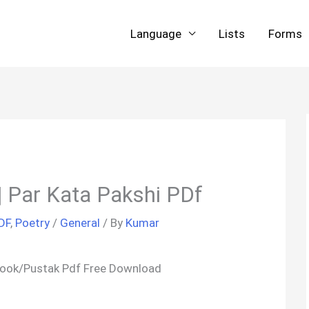
Language
Lists
Forms
ा | Par Kata Pakshi PDf
DF
,
Poetry
/
General
/ By
Kumar
i Book/Pustak Pdf Free Download