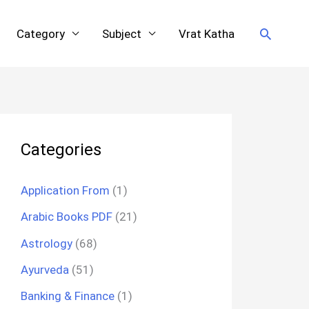
Search
Category
Subject
Vrat Katha
Categories
Application From
(1)
Arabic Books PDF
(21)
Astrology
(68)
Ayurveda
(51)
Banking & Finance
(1)