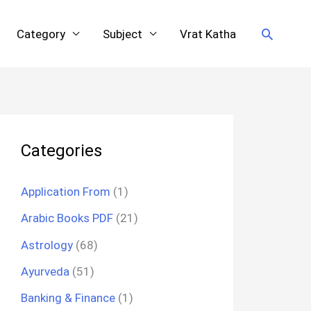
Search
Category
Subject
Vrat Katha
Categories
Application From
(1)
Arabic Books PDF
(21)
Astrology
(68)
Ayurveda
(51)
Banking & Finance
(1)