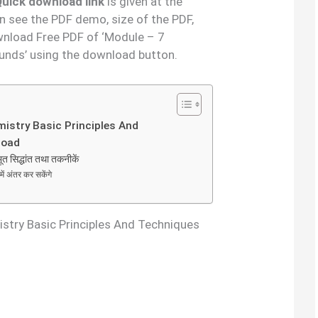
F Quick download link
is given at the
an see the PDF demo, size of the PDF,
wnload Free PDF of ‘Module – 7
nds’ using the download button.
emistry Basic Principles And
load
ूत सिद्धांत तथा तकनीकें
ें अंतर कर सकेंगे
istry Basic Principles And Techniques