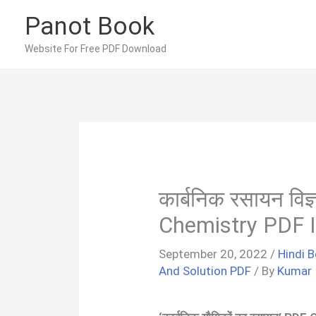
Skip
Panot Book
to
content
Website For Free PDF Download
कार्बनिक रसायन विज
Chemistry PDF I
September 20, 2022
/
Hindi 
And Solution PDF
/ By
Kumar