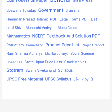
Exam Question Paper
Gita Press
Government
Goswami Tulsidas
Grammar
Hanuman Prasad
Islamic PDF
Legal Forms PDF
List
Lord Shiva
Maharshi Vedvyas
Maps Collection
NCERT Textbook And Solution PDF
Mathematics
Product Price List
Patriotism
Premchand
Project Report
Ram Sharma Acharya
Shankaracharya
Social Science
State Liquor Price Lists
Stock Market
Speeches
Stotram
Syllabus
Swami Vivekanand
UPSC Free Material
लोक संस्कृति
UPSC Syllabus