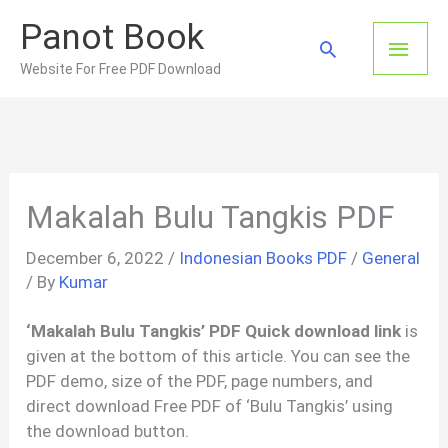
Skip
Panot Book
to
Main
Search
content
Website For Free PDF Download
Men
Makalah Bulu Tangkis PDF
December 6, 2022
/
Indonesian Books PDF
/
General
/ By
Kumar
‘Makalah Bulu Tangkis’ PDF Quick download link
is
given at the bottom of this article. You can see the
PDF demo, size of the PDF, page numbers, and
direct download Free PDF of ‘Bulu Tangkis’ using
the download button.