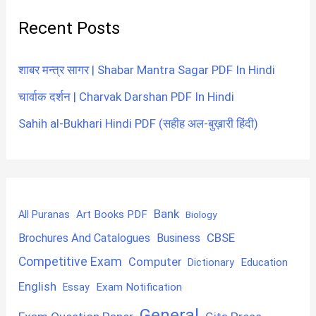
Recent Posts
शाबर मन्त्र सागर | Shabar Mantra Sagar PDF In Hindi
चार्वाक दर्शन | Charvak Darshan PDF In Hindi
Sahih al-Bukhari Hindi PDF (सहीह अल-बुख़ारी हिंदी)
Bank
Art Books PDF
All Puranas
Biology
CBSE
Brochures And Catalogues
Business
Competitive Exam
Computer
Education
Dictionary
English
Exam Notification
Essay
General