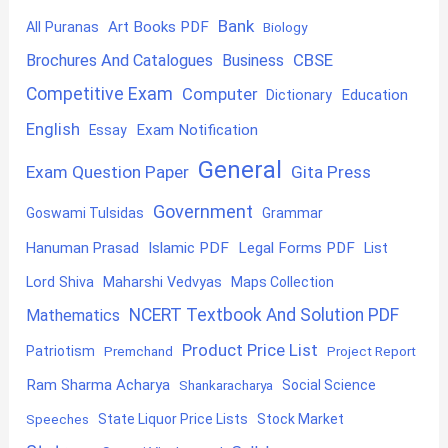
Bank
Art Books PDF
All Puranas
Biology
CBSE
Brochures And Catalogues
Business
Competitive Exam
Computer
Education
Dictionary
English
Exam Notification
Essay
General
Exam Question Paper
Gita Press
Government
Goswami Tulsidas
Grammar
Hanuman Prasad
Islamic PDF
Legal Forms PDF
List
Lord Shiva
Maharshi Vedvyas
Maps Collection
NCERT Textbook And Solution PDF
Mathematics
Product Price List
Patriotism
Premchand
Project Report
Ram Sharma Acharya
Shankaracharya
Social Science
State Liquor Price Lists
Stock Market
Speeches