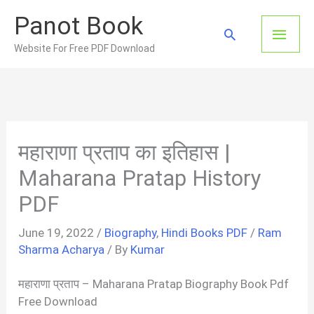
Skip
Panot Book
to
Main
Search
content
Website For Free PDF Download
Men
महाराणा प्रताप का इतिहास |
Maharana Pratap History
PDF
June 19, 2022
/
Biography
,
Hindi Books PDF
/
Ram
Sharma Acharya
/ By
Kumar
महाराणा प्रताप – Maharana Pratap Biography Book Pdf
Free Download