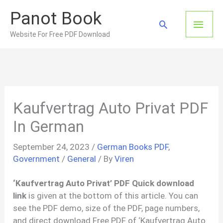
Skip
Panot Book
to
Main
Search
content
Website For Free PDF Download
Men
Kaufvertrag Auto Privat PDF
In German
September 24, 2023
/
German Books PDF
,
Government
/
General
/ By
Viren
‘Kaufvertrag Auto Privat’ PDF Quick download
link
is given at the bottom of this article. You can
see the PDF demo, size of the PDF, page numbers,
and direct download Free PDF of ‘Kaufvertrag Auto