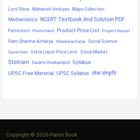
Lord Shiva
Maharshi Vedvyas
Maps Collection
NCERT Textbook And Solution PDF
Mathematics
Product Price List
Patriotism
Premchand
Project Report
Ram Sharma Acharya
Shankaracharya
Social Science
State Liquor Price Lists
Stock Market
Speeches
Stotram
Syllabus
Swami Vivekanand
UPSC Free Material
लोक संस्कृति
UPSC Syllabus
Copyright © 2026
Panot Book