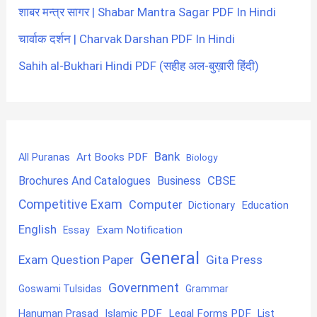
शाबर मन्त्र सागर | Shabar Mantra Sagar PDF In Hindi
चार्वाक दर्शन | Charvak Darshan PDF In Hindi
Sahih al-Bukhari Hindi PDF (सहीह अल-बुख़ारी हिंदी)
Bank
Art Books PDF
All Puranas
Biology
CBSE
Brochures And Catalogues
Business
Competitive Exam
Computer
Education
Dictionary
English
Exam Notification
Essay
General
Exam Question Paper
Gita Press
Government
Goswami Tulsidas
Grammar
Hanuman Prasad
Islamic PDF
Legal Forms PDF
List