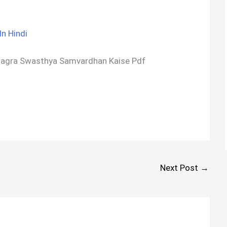
n Hindi
ो – Samagra Swasthya Samvardhan Kaise Pdf
Next Post
→