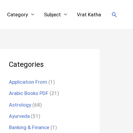
Search
Category
Subject
Vrat Katha
Categories
Application From
(1)
Arabic Books PDF
(21)
Astrology
(68)
Ayurveda
(51)
Banking & Finance
(1)