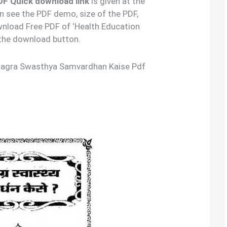
्धन’ PDF Quick download link
is given at the
an see the PDF demo, size of the PDF,
nload Free PDF of ‘Health Education
 the download button.
ो – Samagra Swasthya Samvardhan Kaise Pdf