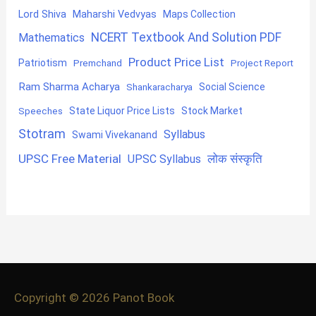
Lord Shiva
Maharshi Vedvyas
Maps Collection
NCERT Textbook And Solution PDF
Mathematics
Product Price List
Patriotism
Premchand
Project Report
Ram Sharma Acharya
Shankaracharya
Social Science
State Liquor Price Lists
Stock Market
Speeches
Stotram
Syllabus
Swami Vivekanand
UPSC Free Material
लोक संस्कृति
UPSC Syllabus
Copyright © 2026
Panot Book