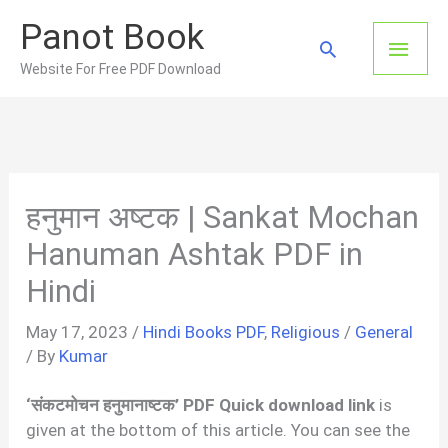
Skip
Panot Book
to
Main
Search
content
Website For Free PDF Download
Men
हनुमान अष्टक | Sankat Mochan
Hanuman Ashtak PDF in
Hindi
May 17, 2023
/
Hindi Books PDF
,
Religious
/
General
/ By
Kumar
‘संकटमोचन हनुमानाष्टक’ PDF Quick download link
is
given at the bottom of this article. You can see the