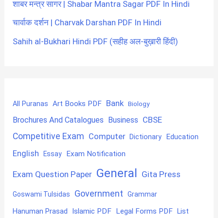
शाबर मन्त्र सागर | Shabar Mantra Sagar PDF In Hindi
चार्वाक दर्शन | Charvak Darshan PDF In Hindi
Sahih al-Bukhari Hindi PDF (सहीह अल-बुख़ारी हिंदी)
Bank
Art Books PDF
All Puranas
Biology
CBSE
Brochures And Catalogues
Business
Competitive Exam
Computer
Education
Dictionary
English
Exam Notification
Essay
General
Exam Question Paper
Gita Press
Government
Goswami Tulsidas
Grammar
Hanuman Prasad
Islamic PDF
Legal Forms PDF
List