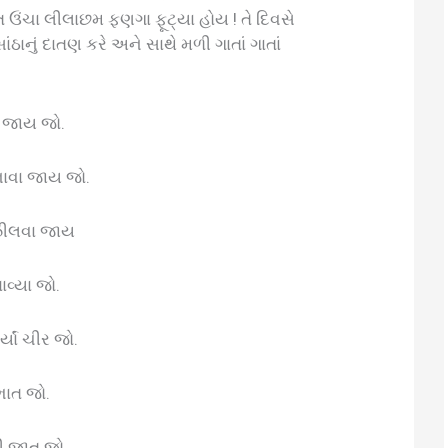
ત ઉંચા લીલાછમ ફણગા ફૂટ્યા હોય ! તે દિવસે
ાનું દાતણ કરે અને સાથે મળી ગાતાં ગાતાં
રે જાય જો.
ાવા જાય જો.
ઝીલવા જાય
ાવ્યા જો.
યાં ચીર જો.
ભાત જો.
ની જાત જો.