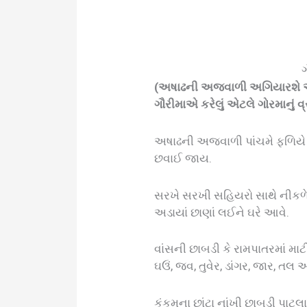
(અષાઢની અજવાળી અગિયારશે આ વ
ગૌરીમાએ કરેલું એટલે ગોરમાનું વ
અષાઢની અજવાળી પાંચમે ફળિયે 
છવાઈ જાય.
સરખે સરખી સહિયરો સાથે નીકળ
અડાયાં છાણાં લઈને ઘરે આવે.
વાંસની છાબડી કે રામપાતરમાં માટ
ઘઉં, જવ, તુવેર, ડાંગર, જાર, તલ
કુંકુમના છાંટા નાંખી છાબડી પા