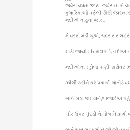
જવેરા વધતા જાય. જવેરાના બે વે
કુમારિકાઓ વહેલી ઊઠી જારના સાંઠ
નદીએ નાહવા જાય.
મેં વરસે મેડી ચૂએ, ચંદ્રાસર લહે
માડી જાયો વીર મલપતો, નદીએ ન
નદીઓના ડહોળાં પાણી, સરોવર 
ઝીલી કરીને ઘરે પધાર્યા, મોતીડે વધ
ભાઈ બેઠા જમવાને,ભોજાઈએ પહેર્
ચીર ઉપર ચુંદડી ને,ચોખલિયાળી 
ભાતે ભાતે ભડકલાં ને,જો જો વહુ