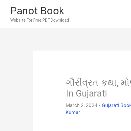
Skip
Panot Book
to
content
Website For Free PDF Download
ગૌરીવ્રત કથા, મો
In Gujarati
March 2, 2024
/
Gujarati Boo
Kumar