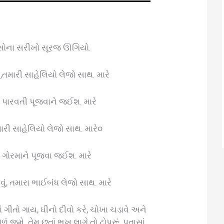
ે સોના સરીખો સૂરજ ઊગિયો.
ું,તમારી સાહેલિયો લેજો સાથ. મારે
ં તો પારવતી પૂજવાને જઈશ. મારે
તમારી સાહેલિયો લેજો સાથ. મારે૦
ં તો ગોરમાને પૂજવા જઈશ. મારે
વું, તમારા ભાઈબંધ લેજો સાથ. મારે
તો ગાય, ઘીનો દીવો કરે, ચોખા ચડાવે અને
ં જમે. તેમ છતાં ભૂખ લાગે તો ટોપરૂં, પતાસાં,