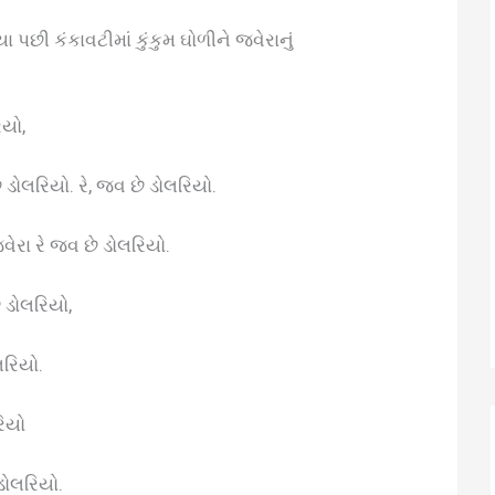
પછી કંકાવટીમાં કુંકુમ ઘોળીને જવેરાનું
િયો,
 ડોલરિયો. રે, જવ છે ડોલરિયો.
ેરા રે જવ છે ડોલરિયો.
ે ડોલરિયો,
લરિયો.
રિયો
ડોલરિયો.