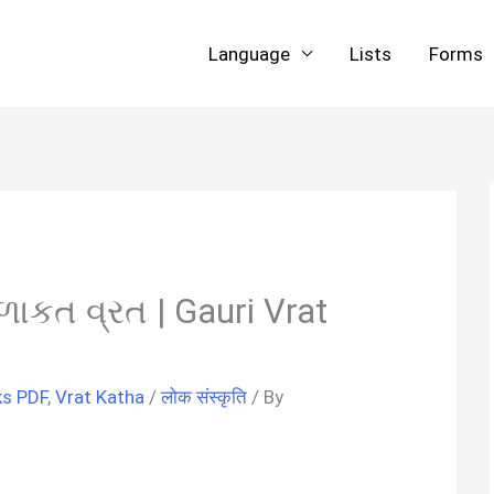
Language
Lists
Forms
ળાકત વ્રત | Gauri Vrat
ks PDF
,
Vrat Katha
/
लोक संस्कृति
/ By