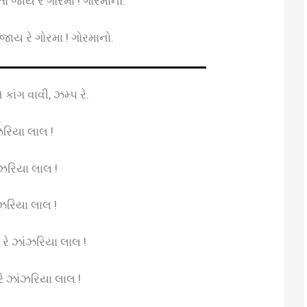
તો જાય રે ગોરમા ! ગોરમાનો.
 જાય રે ગોરમા ! ગોરમાનો.
 કાંગ વાવી, ઝમ્પ રે.
ંઝરિયા લાલ !
ાંઝરિયા લાલ !
ાંઝરિયા લાલ !
પ રે ઝાંઝરિયા લાલ !
રે ઝાંઝરિયા લાલ !