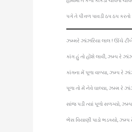
હાથમાં તે કેળાં કાકડી ચાવતો ચાવ
પગે તે પીત્તળ પાવડી ઠપ ઠપ કરતો
ઝમ્મરે ઝાંઝરિયા લાલ ! ઊંચે ટીંબે
કાંગ હું તો હોંશે લાવી, ઝમ્પ રે ઝા
કાંગના મેં પૂળા વાળ્યા, ઝમ્પ રે ઝ
પૂળા તો મેં નેવે ઘાલ્યા, ઝમ્મ રે ઝ
સાંજ પડી ત્યાં પૂળો સળગ્યો, ઝમ્
ભેંસ વિયાણી પાડો ભડક્યો, ઝમ્પ 