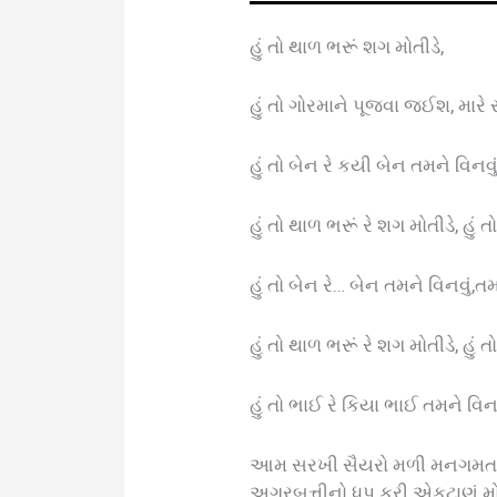
હું તો થાળ ભરૂં શગ મોતીડે,
હું તો ગોરમાને પૂજવા જઈશ, માર
હું તો બેન રે કયી બેન તમને વિનવ
હું તો થાળ ભરૂં રે શગ મોતીડે, હુ
હું તો બેન રે… બેન તમને વિનવું,
હું તો થાળ ભરૂં રે શગ મોતીડે, હુ
હું તો ભાઈ રે કિયા ભાઈ તમને વિન
આમ સરખી સૈયરો મળી મનગમતાં ગી
અગરબત્તીનો ધૂપ કરી એકટાણું મોળુ