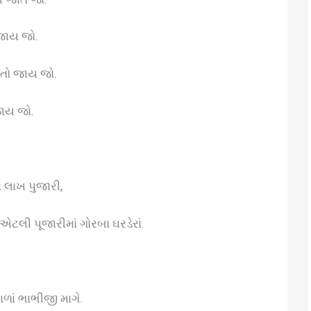
 જાય જો.
ખતો જાય જો.
જાય જો.
ા લાખ પુજારી,
 એટલી પૂજારીમાં ગોરબા ઘરડેરાં.
ાળાં ભાભીજી માગે.