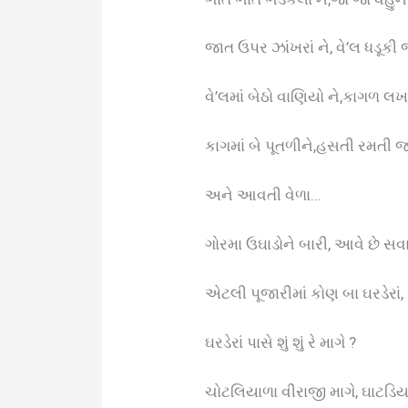
જાત ઉપર ઝાંખરાં ને, વે’લ ધડૂકી
વે’લમાં બેઠો વાણિયો ને,કાગળ લ
કાગમાં બે પૂતળીને,હસતી રમતી 
અને આવતી વેળા…
ગોરમા ઉઘાડોને બારી, આવે છે સવ
એટલી પૂજારીમાં કોણ બા ઘરડેરાં,
ઘરડેરાં પાસે શું શું રે માગે ?
ચોટલિયાળા વીરાજી માગે, ઘાટડિય