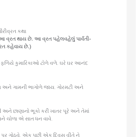
ગૌરીવ્રત કથા
્રત થાય છે. આ વ્રત પહેલવહેલું પાર્વતી-
્રત કહેવાય છે.)
ફળિયે કુમારિકાઓ ટોળે વળે. ઘરે ઘર આનંદ
ે અને ગામની ભાગોળે જાય. ગોરમટી અને
ી અને છાણાનો ભૂકો કરી ખાતર પૂરે અને તેમાં
 અને ચોળા એ સાત ધન વાવે.
ટલા પર ગોઠવે. એક પછી એક દિવસ વીતે ને