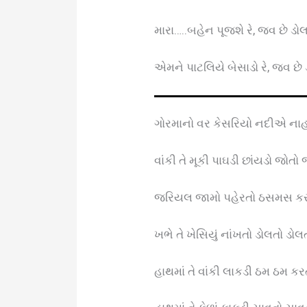
મારા…..બહેન પૂજશે રે, જવ છે ડો
એમને પાટલિયે બેસાડો રે, જવ છે 
ગોરમાનો વર કેસરિયો નદીએ નાહવ
વાંકી તે મૂકી પાઘડી છાંયડો જોતો 
જરિયલ જામો પહેરતો ઠસમસ કરતો
ખભે તે ખેસિયું નાંખતો ડોલતો ડોલ
હાથમાં તે વાંકી લાકડી ઠમ ઠમ કર