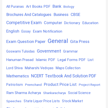
Bank
Art Books PDF
All Puranas
Biology
CBSE
Brochures And Catalogues
Business
Competitive Exam
Computer
Education
Dictionary
English
Exam Notification
Essay
General
Exam Question Paper
Gita Press
Government
Goswami Tulsidas
Grammar
Hanuman Prasad
Islamic PDF
Legal Forms PDF
List
Lord Shiva
Maharshi Vedvyas
Maps Collection
NCERT Textbook And Solution PDF
Mathematics
Product Price List
Patriotism
Premchand
Project Report
Ram Sharma Acharya
Shankaracharya
Social Science
State Liquor Price Lists
Stock Market
Speeches