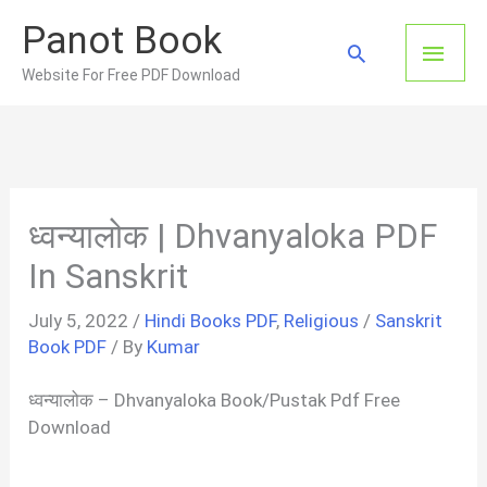
Skip
Panot Book
to
Main
Search
content
Website For Free PDF Download
Men
ध्वन्यालोक | Dhvanyaloka PDF
In Sanskrit
July 5, 2022
/
Hindi Books PDF
,
Religious
/
Sanskrit
Book PDF
/ By
Kumar
ध्वन्यालोक – Dhvanyaloka Book/Pustak Pdf Free
Download