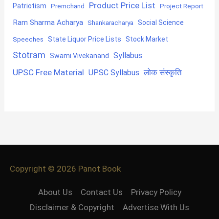
Product Price List
Patriotism
Premchand
Project Report
Ram Sharma Acharya
Shankaracharya
Social Science
State Liquor Price Lists
Stock Market
Speeches
Stotram
Syllabus
Swami Vivekanand
UPSC Free Material
लोक संस्कृति
UPSC Syllabus
Copyright © 2026
Panot Book
About Us
Contact Us
Privacy Policy
Disclaimer & Copyright
Advertise With Us