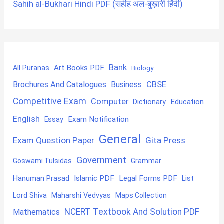
Sahih al-Bukhari Hindi PDF (सहीह अल-बुख़ारी हिंदी)
Bank
Art Books PDF
All Puranas
Biology
CBSE
Brochures And Catalogues
Business
Competitive Exam
Computer
Education
Dictionary
English
Exam Notification
Essay
General
Exam Question Paper
Gita Press
Government
Goswami Tulsidas
Grammar
Hanuman Prasad
Islamic PDF
Legal Forms PDF
List
Lord Shiva
Maharshi Vedvyas
Maps Collection
NCERT Textbook And Solution PDF
Mathematics