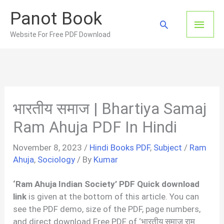
Skip
Panot Book
to
Main
Search
content
Website For Free PDF Download
Men
भारतीय समाज | Bhartiya Samaj
Ram Ahuja PDF In Hindi
November 8, 2023
/
Hindi Books PDF
,
Subject
/
Ram
Ahuja
,
Sociology
/ By
Kumar
‘Ram Ahuja Indian Society’ PDF Quick download
link
is given at the bottom of this article. You can
see the PDF demo, size of the PDF, page numbers,
and direct download Free PDF of ‘भारतीय समाज राम