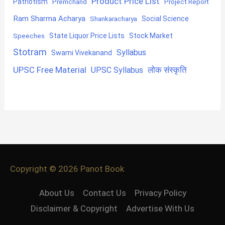
Product Price List
Patriotism
Premchand
Project Report
Ram Sharma Acharya
Shankaracharya
Social Science
State Liquor Price Lists
Stock Market
Speeches
Stotram
Syllabus
Swami Vivekanand
UPSC Free Material
लोक संस्कृति
UPSC Syllabus
Copyright © 2026
Panot Book
About Us
Contact Us
Privacy Policy
Disclaimer & Copyright
Advertise With Us