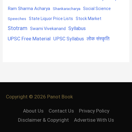
Ram Sharma Acharya
Shankaracharya
Social Science
State Liquor Price Lists
Stock Market
Speeches
Stotram
Syllabus
Swami Vivekanand
UPSC Free Material
लोक संस्कृति
UPSC Syllabus
Copyright © 2026
Panot Book
About Us
Contact Us
Privacy Policy
Disclaimer & Copyright
Advertise With Us