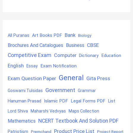
Bank
Art Books PDF
All Puranas
Biology
CBSE
Brochures And Catalogues
Business
Competitive Exam
Computer
Education
Dictionary
English
Exam Notification
Essay
General
Exam Question Paper
Gita Press
Government
Goswami Tulsidas
Grammar
Hanuman Prasad
Islamic PDF
Legal Forms PDF
List
Lord Shiva
Maharshi Vedvyas
Maps Collection
NCERT Textbook And Solution PDF
Mathematics
Product Price List
Patriotism
Premchand
Project Report