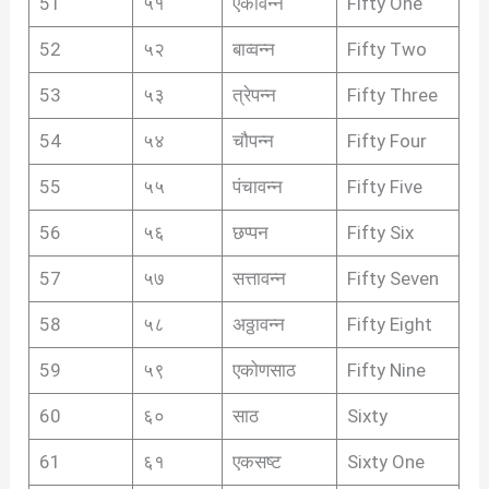
51
५१
एकावन्न
Fifty One
52
५२
बाव्वन्न
Fifty Two
53
५३
त्रेपन्न
Fifty Three
54
५४
चौपन्न
Fifty Four
55
५५
पंचावन्न
Fifty Five
56
५६
छप्पन
Fifty Six
57
५७
सत्तावन्न
Fifty Seven
58
५८
अठ्ठावन्न
Fifty Eight
59
५९
एकोणसाठ
Fifty Nine
60
६०
साठ
Sixty
61
६१
एकसष्ट
Sixty One