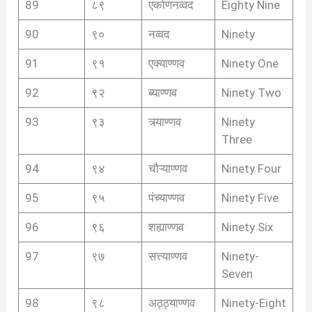
89
८९
एकोणनव्वद
Eighty Nine
90
९०
नव्वद
Ninety
91
९१
एक्याण्णव
Ninety One
92
९२
ब्याण्णव
Ninety Two
93
९३
त्र्याण्णव
Ninety
Three
94
९४
चौऱ्याण्णव
Ninety Four
95
९५
पंच्याण्णव
Ninety Five
96
९६
शह्याण्णव
Ninety Six
97
९७
सत्त्याण्णव
Ninety-
Seven
98
९८
अठ्ठ्याण्णव
Ninety-Eight