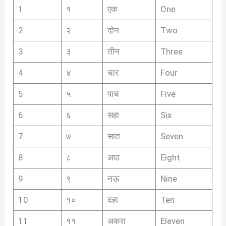
1
१
एक
One
2
२
दोन
Two
3
३
तीन
Three
4
४
चार
Four
5
५
पाच
Five
6
६
सहा
Six
7
७
सात
Seven
8
८
आठ
Eight
9
९
नऊ
Nine
10
१०
दहा
Ten
11
११
अकरा
Eleven