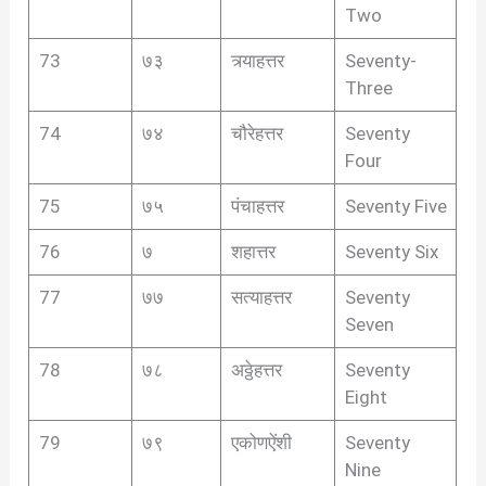
Two
73
७३
त्र्याहत्तर
Seventy-
Three
74
७४
चौरेहत्तर
Seventy
Four
75
७५
पंचाहत्तर
Seventy Five
76
७
शहात्तर
Seventy Six
77
७७
सत्याहत्तर
Seventy
Seven
78
७८
अठ्ठेहत्तर
Seventy
Eight
79
७९
एकोणऐंशी
Seventy
Nine