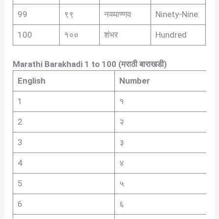
99
९९
नव्व्याण्णव
Ninety-Nine
100
१००
शंभर
Hundred
Marathi Barakhadi 1 to 100 (मराठी बाराखडी)
English
Number
1
१
2
२
3
३
4
४
5
५
6
६