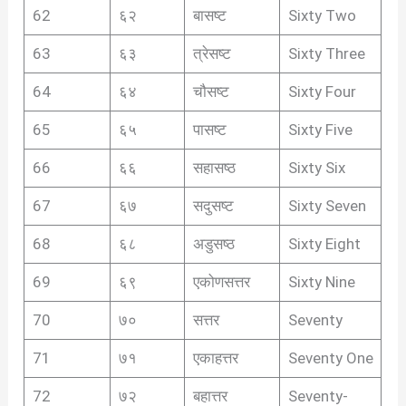
62
६२
बासष्ट
Sixty Two
63
६३
त्रेसष्ट
Sixty Three
64
६४
चौसष्ट
Sixty Four
65
६५
पासष्ट
Sixty Five
66
६६
सहासष्ठ
Sixty Six
67
६७
सदुसष्ट
Sixty Seven
68
६८
अडुसष्ठ
Sixty Eight
69
६९
एकोणसत्तर
Sixty Nine
70
७०
सत्तर
Seventy
71
७१
एकाहत्तर
Seventy One
72
७२
बहात्तर
Seventy-