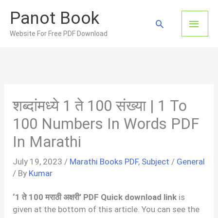
Skip
Panot Book
to
Main
Search
content
Website For Free PDF Download
Men
शब्दांमध्ये 1 ते 100 संख्या | 1 To
100 Numbers In Words PDF
In Marathi
July 19, 2023
/
Marathi Books PDF
,
Subject
/
General
/ By
Kumar
‘1 ते 100 मराठी अक्षरी’ PDF Quick download link
is
given at the bottom of this article. You can see the