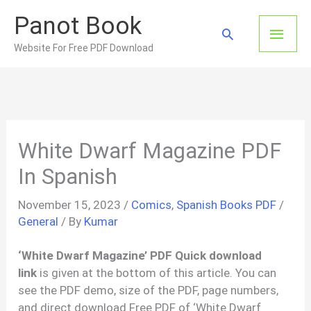
Skip
Panot Book
to
Main
Search
content
Website For Free PDF Download
Men
White Dwarf Magazine PDF
In Spanish
November 15, 2023
/
Comics
,
Spanish Books PDF
/
General
/ By
Kumar
‘White Dwarf Magazine’ PDF Quick download
link
is given at the bottom of this article. You can
see the PDF demo, size of the PDF, page numbers,
and direct download Free PDF of ‘White Dwarf