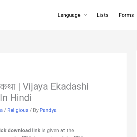
Language
Lists
Forms
त कथा | Vijaya Ekadashi
In Hindi
ha
/
Religious
/ By
Pandya
uick download link
is given at the