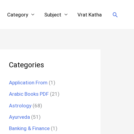
Search
Category
Subject
Vrat Katha
Categories
Application From
(1)
Arabic Books PDF
(21)
Astrology
(68)
Ayurveda
(51)
Banking & Finance
(1)