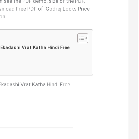
an see the PDF demo, size of the PDF,
nload Free PDF of ‘Godrej Locks Price
on.
ya Ekadashi Vrat Katha Hindi Free
 Ekadashi Vrat Katha Hindi Free