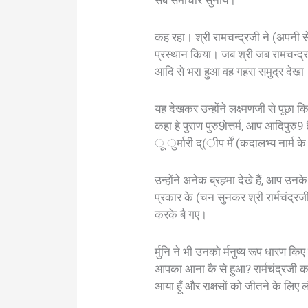
सब समाचार सुनाये।
कह रहा। श्री रामचन्द्रजी ने (अपनी स
प्रस्थान किया। जब श्री जब रामचन्द्रज
आदि से भरा हुआ वह गहरा समुद्र देखा
यह देखकर उन्होंने लक्ष्मणजी से पूछा कि
कहा हे पुराण पुरु9ोत्तर्म, आप आदिपुरु
ू ुर्मारी द्(ीप र्में (कदालभ्य नार्म के र
उन्होंने अनेक ब्रह्र्मा देखे हैं, आप 
प्रकार के (चन सुनकर श्री रार्मचंद्
करके बै गए।
र्मुनि ने भी उनको र्मनुष्य रूप धारण किए 
आपका आना कै से हुआ? रार्मचंद्रजी कह
आया हूँ और राक्षसों को जीतने के लिए ल