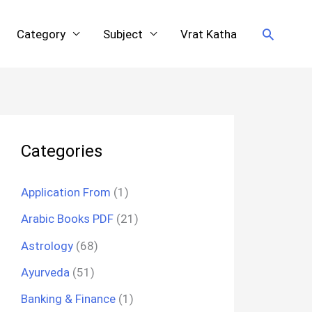
Search
Category
Subject
Vrat Katha
Categories
Application From
(1)
Arabic Books PDF
(21)
Astrology
(68)
Ayurveda
(51)
Banking & Finance
(1)