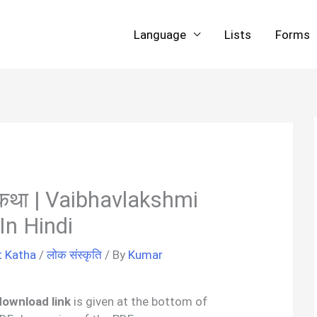
Language
Lists
Forms
्रत कथा | Vaibhavlakshmi
In Hindi
t Katha
/
लोक संस्कृति
/ By
Kumar
k download link
is given at the bottom of