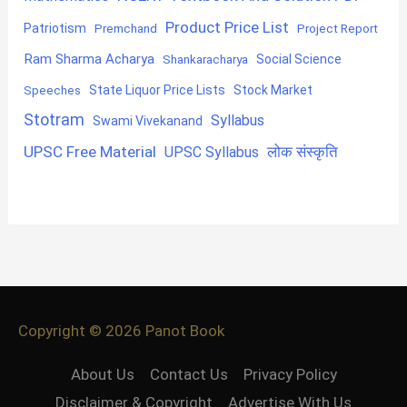
Product Price List
Patriotism
Premchand
Project Report
Ram Sharma Acharya
Shankaracharya
Social Science
State Liquor Price Lists
Stock Market
Speeches
Stotram
Syllabus
Swami Vivekanand
UPSC Free Material
लोक संस्कृति
UPSC Syllabus
Copyright © 2026
Panot Book
About Us
Contact Us
Privacy Policy
Disclaimer & Copyright
Advertise With Us