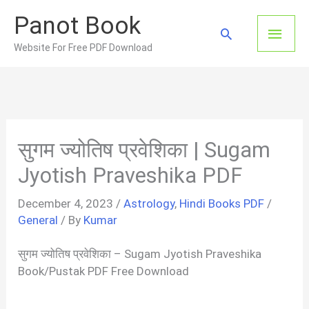
Skip
Panot Book
to
Main
Search
content
Website For Free PDF Download
Men
सुगम ज्योतिष प्रवेशिका | Sugam
Jyotish Praveshika PDF
December 4, 2023
/
Astrology
,
Hindi Books PDF
/
General
/ By
Kumar
सुगम ज्योतिष प्रवेशिका – Sugam Jyotish Praveshika
Book/Pustak PDF Free Download