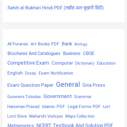
Sahih al-Bukhari Hindi PDF (सहीह अल-बुख़ारी हिंदी)
Bank
Art Books PDF
All Puranas
Biology
CBSE
Brochures And Catalogues
Business
Competitive Exam
Computer
Education
Dictionary
English
Exam Notification
Essay
General
Exam Question Paper
Gita Press
Government
Goswami Tulsidas
Grammar
Hanuman Prasad
Islamic PDF
Legal Forms PDF
List
Lord Shiva
Maharshi Vedvyas
Maps Collection
NCERT Textbook And Solution PDF
Mathematics