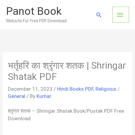
Skip
Panot Book
to
Main
Search
content
Website For Free PDF Download
Men
भर्तृहरि का श्रृंगार शतक | Shringar
Shatak PDF
December 11, 2023
/
Hindi Books PDF
,
Religious
/
General
/ By
Kumar
श्रृंगार शतक – Shringar Shatak Book/Pustak PDF Free
Download