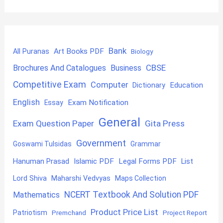
Bank
Art Books PDF
All Puranas
Biology
CBSE
Brochures And Catalogues
Business
Competitive Exam
Computer
Education
Dictionary
English
Exam Notification
Essay
General
Exam Question Paper
Gita Press
Government
Goswami Tulsidas
Grammar
Hanuman Prasad
Islamic PDF
Legal Forms PDF
List
Lord Shiva
Maharshi Vedvyas
Maps Collection
NCERT Textbook And Solution PDF
Mathematics
Product Price List
Patriotism
Premchand
Project Report