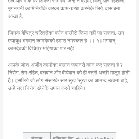
एक और मौके पर शिवजी सामाधि जिन्होंने ब्रह्मा, विष्णु और महेशको,
मृगनयनी कामिनियोंके जरका काम-धन्धा करनेके लिये, दास बना
रक्खा है,
जिनके बेचित्र चरित्रोंका वर्णन वाखीसे किया नहीं जा सकता,-उन
एप्पायुध भगवान् कामदेवको हमारा नमस्कार है ।। १॥भगवान्
कामदेवकी विचित्र महियाका पार नहीं।
आपके जोश-अजीव कामोंका बखान ज़बानसे कोन कर सकता है ?
निरोग, रोग-रहित, बलवान और वीर्यवान को ही स्त्री अच्छी मालूम होती
है। इसलिये जो लोग संसारके सार सुख ‘सुरत का आनन्द उठाना बाहे,
उन्हें सदा निरोग रहेनेके उपाय करने चाहिये।
लेखक
हरिदास वैद्य-Haridas Vaidhya