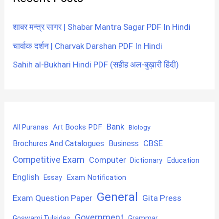
शाबर मन्त्र सागर | Shabar Mantra Sagar PDF In Hindi
चार्वाक दर्शन | Charvak Darshan PDF In Hindi
Sahih al-Bukhari Hindi PDF (सहीह अल-बुख़ारी हिंदी)
Bank
Art Books PDF
All Puranas
Biology
CBSE
Brochures And Catalogues
Business
Competitive Exam
Computer
Education
Dictionary
English
Exam Notification
Essay
General
Exam Question Paper
Gita Press
Government
Goswami Tulsidas
Grammar