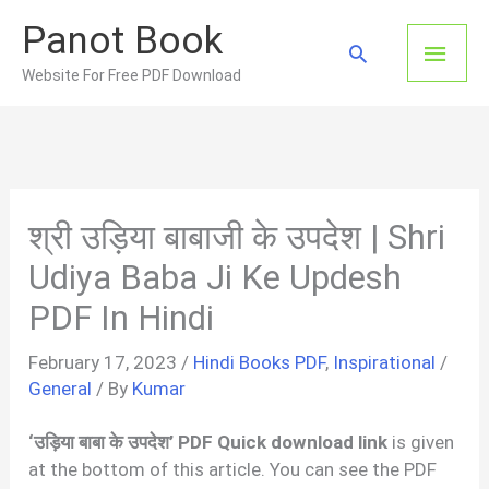
Skip
Panot Book
to
Main
Search
content
Website For Free PDF Download
Men
श्री उड़िया बाबाजी के उपदेश | Shri
Udiya Baba Ji Ke Updesh
PDF In Hindi
February 17, 2023
/
Hindi Books PDF
,
Inspirational
/
General
/ By
Kumar
‘उड़िया बाबा के उपदेश’ PDF Quick download link
is given
at the bottom of this article. You can see the PDF