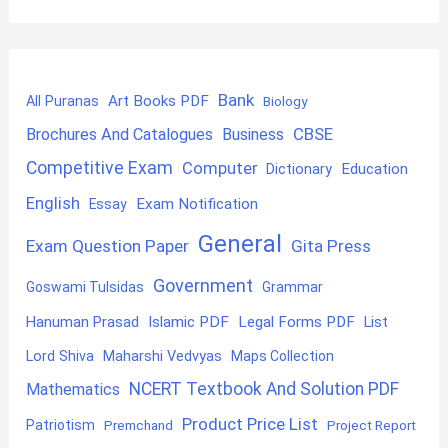
Bank
Art Books PDF
All Puranas
Biology
CBSE
Brochures And Catalogues
Business
Competitive Exam
Computer
Education
Dictionary
English
Exam Notification
Essay
General
Exam Question Paper
Gita Press
Government
Goswami Tulsidas
Grammar
Hanuman Prasad
Islamic PDF
Legal Forms PDF
List
Lord Shiva
Maharshi Vedvyas
Maps Collection
NCERT Textbook And Solution PDF
Mathematics
Product Price List
Patriotism
Premchand
Project Report