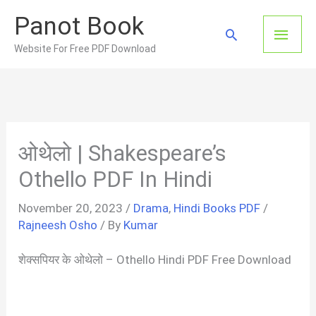
Skip
Panot Book
to
Main
Search
content
Website For Free PDF Download
Men
ओथेलो | Shakespeare’s
Othello PDF In Hindi
November 20, 2023
/
Drama
,
Hindi Books PDF
/
Rajneesh Osho
/ By
Kumar
शेक्सपियर के ओथेलो – Othello Hindi PDF Free Download